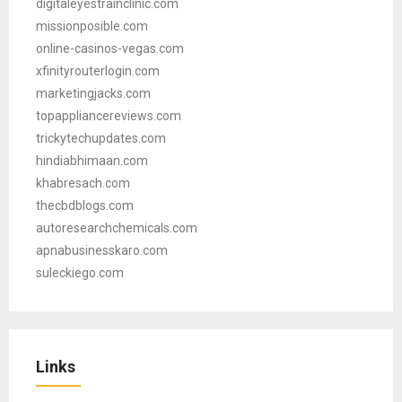
digitaleyestrainclinic.com
missionposible.com
online-casinos-vegas.com
xfinityrouterlogin.com
marketingjacks.com
topappliancereviews.com
trickytechupdates.com
hindiabhimaan.com
khabresach.com
thecbdblogs.com
autoresearchchemicals.com
apnabusinesskaro.com
suleckiego.com
Links