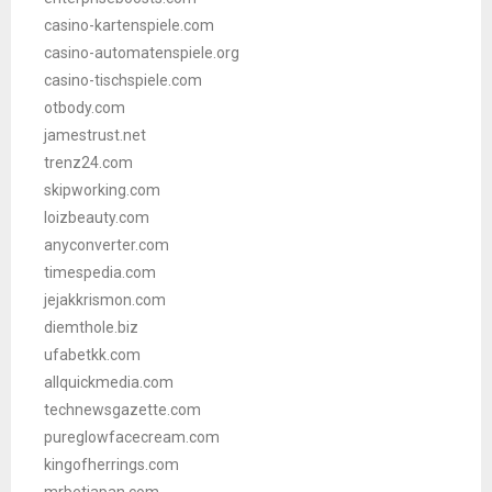
casino-kartenspiele.com
casino-automatenspiele.org
casino-tischspiele.com
otbody.com
jamestrust.net
trenz24.com
skipworking.com
loizbeauty.com
anyconverter.com
timespedia.com
jejakkrismon.com
diemthole.biz
ufabetkk.com
allquickmedia.com
technewsgazette.com
pureglowfacecream.com
kingofherrings.com