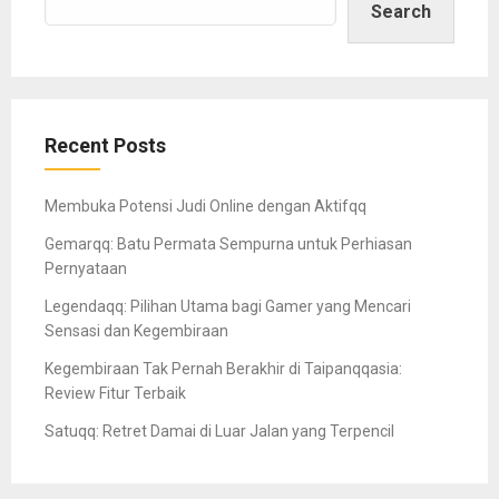
Search
Recent Posts
Membuka Potensi Judi Online dengan Aktifqq
Gemarqq: Batu Permata Sempurna untuk Perhiasan
Pernyataan
Legendaqq: Pilihan Utama bagi Gamer yang Mencari
Sensasi dan Kegembiraan
Kegembiraan Tak Pernah Berakhir di Taipanqqasia:
Review Fitur Terbaik
Satuqq: Retret Damai di Luar Jalan yang Terpencil