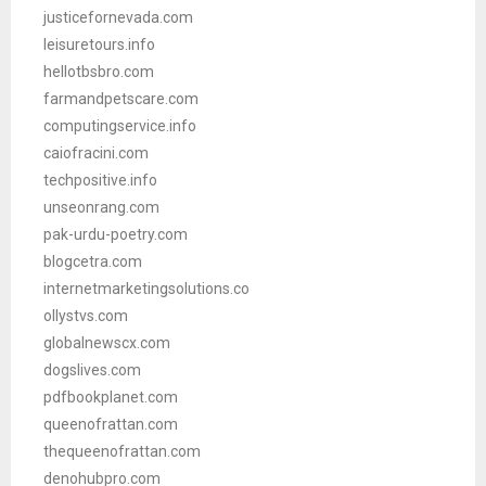
justicefornevada.com
leisuretours.info
hellotbsbro.com
farmandpetscare.com
computingservice.info
caiofracini.com
techpositive.info
unseonrang.com
pak-urdu-poetry.com
blogcetra.com
internetmarketingsolutions.co
ollystvs.com
globalnewscx.com
dogslives.com
pdfbookplanet.com
queenofrattan.com
thequeenofrattan.com
denohubpro.com