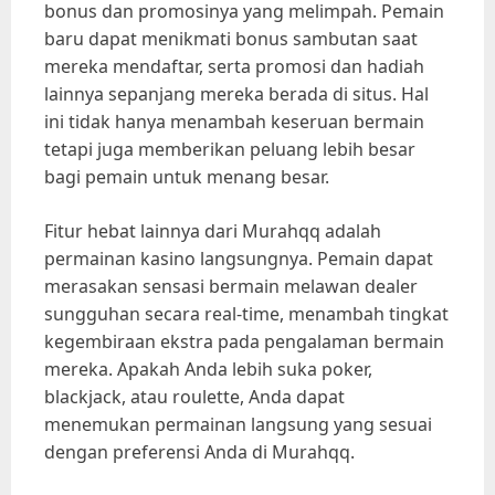
bonus dan promosinya yang melimpah. Pemain
baru dapat menikmati bonus sambutan saat
mereka mendaftar, serta promosi dan hadiah
lainnya sepanjang mereka berada di situs. Hal
ini tidak hanya menambah keseruan bermain
tetapi juga memberikan peluang lebih besar
bagi pemain untuk menang besar.
Fitur hebat lainnya dari Murahqq adalah
permainan kasino langsungnya. Pemain dapat
merasakan sensasi bermain melawan dealer
sungguhan secara real-time, menambah tingkat
kegembiraan ekstra pada pengalaman bermain
mereka. Apakah Anda lebih suka poker,
blackjack, atau roulette, Anda dapat
menemukan permainan langsung yang sesuai
dengan preferensi Anda di Murahqq.