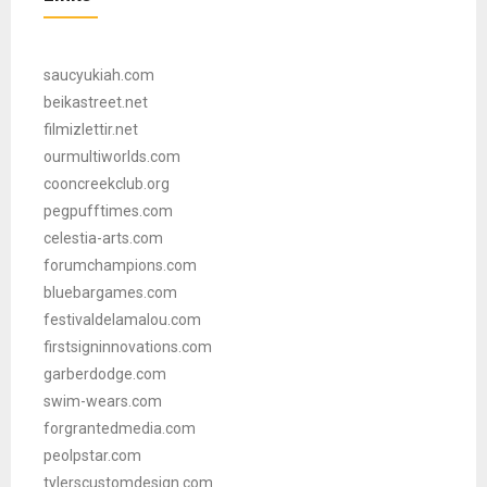
saucyukiah.com
beikastreet.net
filmizlettir.net
ourmultiworlds.com
cooncreekclub.org
pegpufftimes.com
celestia-arts.com
forumchampions.com
bluebargames.com
festivaldelamalou.com
firstsigninnovations.com
garberdodge.com
swim-wears.com
forgrantedmedia.com
peolpstar.com
tylerscustomdesign.com