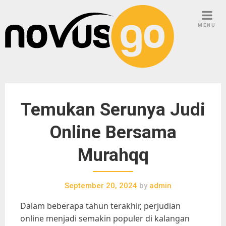
Skip
to
MENU
content
Temukan Serunya Judi
Online Bersama
Murahqq
September 20, 2024
by
admin
Dalam beberapa tahun terakhir, perjudian
online menjadi semakin populer di kalangan