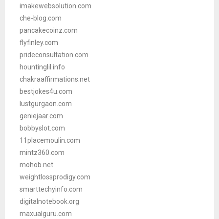
imakewebsolution.com
che-blog.com
pancakecoinz.com
flyfinley.com
prideconsultation.com
hountinglil.info
chakraaffirmations.net
bestjokes4u.com
lustgurgaon.com
geniejaar.com
bobbyslot.com
11placemoulin.com
mintz360.com
mohob.net
weightlossprodigy.com
smarttechyinfo.com
digitalnotebook.org
maxualguru.com