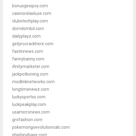
bonusgexipoy.com
casinorelaxluxe.com
clubetechplay.com
domdombd.com
dailyplayz.com
getprocrackhere.com
fastinnews.com
fannybanny.com
ifinitymarketer.com
jackpotkoning.com
modlinknetworks.com
longtimenewz.com
luckysportss.com
luckpeakplay.com
usamicronews.com
grofashion.com
pokemongoevolutioncalc.com
phishingbase.com