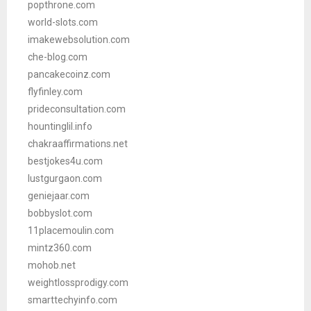
popthrone.com
world-slots.com
imakewebsolution.com
che-blog.com
pancakecoinz.com
flyfinley.com
prideconsultation.com
hountinglil.info
chakraaffirmations.net
bestjokes4u.com
lustgurgaon.com
geniejaar.com
bobbyslot.com
11placemoulin.com
mintz360.com
mohob.net
weightlossprodigy.com
smarttechyinfo.com