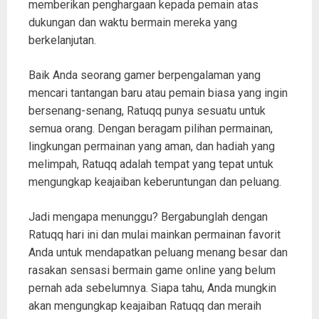
memberikan penghargaan kepada pemain atas
dukungan dan waktu bermain mereka yang
berkelanjutan.
Baik Anda seorang gamer berpengalaman yang
mencari tantangan baru atau pemain biasa yang ingin
bersenang-senang, Ratuqq punya sesuatu untuk
semua orang. Dengan beragam pilihan permainan,
lingkungan permainan yang aman, dan hadiah yang
melimpah, Ratuqq adalah tempat yang tepat untuk
mengungkap keajaiban keberuntungan dan peluang.
Jadi mengapa menunggu? Bergabunglah dengan
Ratuqq hari ini dan mulai mainkan permainan favorit
Anda untuk mendapatkan peluang menang besar dan
rasakan sensasi bermain game online yang belum
pernah ada sebelumnya. Siapa tahu, Anda mungkin
akan mengungkap keajaiban Ratuqq dan meraih