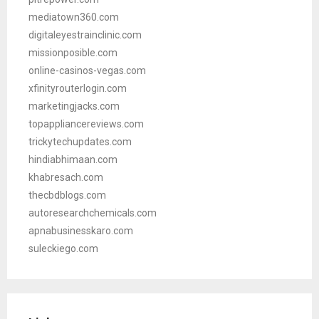
mediatown360.com
digitaleyestrainclinic.com
missionposible.com
online-casinos-vegas.com
xfinityrouterlogin.com
marketingjacks.com
topappliancereviews.com
trickytechupdates.com
hindiabhimaan.com
khabresach.com
thecbdblogs.com
autoresearchchemicals.com
apnabusinesskaro.com
suleckiego.com