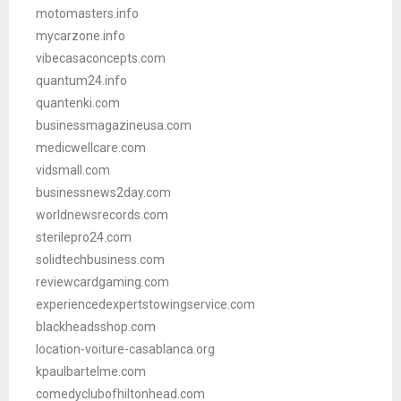
motomasters.info
mycarzone.info
vibecasaconcepts.com
quantum24.info
quantenki.com
businessmagazineusa.com
medicwellcare.com
vidsmall.com
businessnews2day.com
worldnewsrecords.com
sterilepro24.com
solidtechbusiness.com
reviewcardgaming.com
experiencedexpertstowingservice.com
blackheadsshop.com
location-voiture-casablanca.org
kpaulbartelme.com
comedyclubofhiltonhead.com