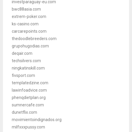
investparaguay-eu.com
bwc88asia.com
extrem-poker.com
ks-casino.com
carcarepoints.com
thedoodlebreeders.com
grupohugodias.com
deqair.com
techsilvers.com
ningkatinskill.com
fivsport.com
templatedzine.com
lawinfoadvice.com
phenqdietplan.org
sumnercafe.com
dunetflix.com
movimientoindignados.org
milfxxxpussy.com