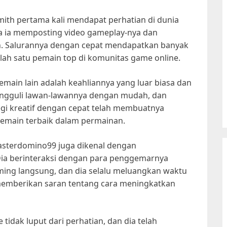
ith pertama kali mendapat perhatian di dunia
a ia memposting video gameplay-nya dan
in. Salurannya dengan cepat mendapatkan banyak
alah satu pemain top di komunitas game online.
in lain adalah keahliannya yang luar biasa dan
ngguli lawan-lawannya dengan mudah, dan
i kreatif dengan cepat telah membuatnya
pemain terbaik dalam permainan.
sterdomino99 juga dikenal dengan
Dia berinteraksi dengan para penggemarnya
aming langsung, dan dia selalu meluangkan waktu
emberikan saran tentang cara meningkatkan
idak luput dari perhatian, dan dia telah