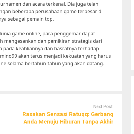
urnamen dan acara terkenal. Dia juga telah
ngan beberapa perusahaan game terbesar di
nya sebagai pemain top.
unia game online, para penggemar dapat
ih mengesankan dan pemikiran strategis dari
a pada keahliannya dan hasratnya terhadap
mino99 akan terus menjadi kekuatan yang harus
ine selama bertahun-tahun yang akan datang.
Next Post:
Rasakan Sensasi Ratuqq: Gerbang
Anda Menuju Hiburan Tanpa Akhir