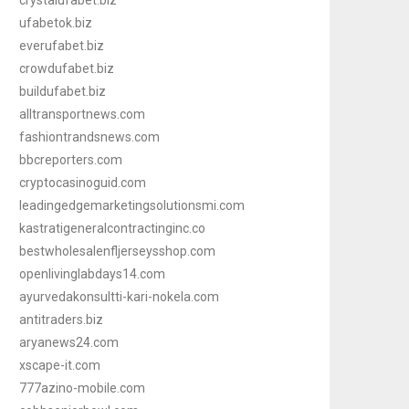
crystalufabet.biz
ufabetok.biz
everufabet.biz
crowdufabet.biz
buildufabet.biz
alltransportnews.com
fashiontrandsnews.com
bbcreporters.com
cryptocasinoguid.com
leadingedgemarketingsolutionsmi.com
kastratigeneralcontractinginc.co
bestwholesalenfljerseysshop.com
openlivinglabdays14.com
ayurvedakonsultti-kari-nokela.com
antitraders.biz
aryanews24.com
xscape-it.com
777azino-mobile.com