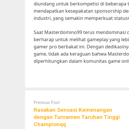
diundang untuk berkompetisi di beberapa t
mendapatkan kesepakatan sponsorship de
industri, yang semakin memperkuat status
Saat Masterdomino99 terus mendominasi d
berharap untuk melihat gameplay yang leb
gamer pro berbakat ini. Dengan dedikasiny
game, tidak ada keraguan bahwa Masterdo
diperhitungkan dalam komunitas game onl
Post
navigation
Previous Post:
Rasakan Sensasi Kemenangan
dengan Turnamen Taruhan Tinggi
Championqq