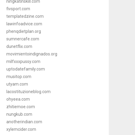
ningkatinskill.com
fivsport.com
templatedzine.com
lawinfoadvice.com
phenqdietplan.org
sumnercafe.com
dunetflix.com
movimientoindignados.org
milfxxxpussy.com
uptodatefamily.com
musitop.com
utyam.com
lacostituzioneblog.com
ohyeea.com
zhitiemoe.com
nungkub.com
anotherindian.com
xylemcider.com