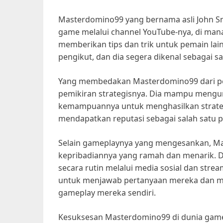
Masterdomino99 yang bernama asli John Sm
game melalui channel YouTube-nya, di man
memberikan tips dan trik untuk pemain la
pengikut, dan dia segera dikenal sebagai s
Yang membedakan Masterdomino99 dari pema
pemikiran strategisnya. Dia mampu mengu
kemampuannya untuk menghasilkan strateg
mendapatkan reputasi sebagai salah satu 
Selain gameplaynya yang mengesankan, Ma
kepribadiannya yang ramah dan menarik. 
secara rutin melalui media sosial dan stre
untuk menjawab pertanyaan mereka dan m
gameplay mereka sendiri.
Kesuksesan Masterdomino99 di dunia game t