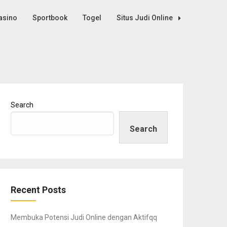
asino
Sportbook
Togel
Situs Judi Online
Search
Search
Recent Posts
Membuka Potensi Judi Online dengan Aktifqq