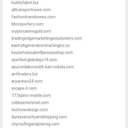
buildufabet.biz
alltransportnews.com
fashiontrandsnews.com
bbcreporters.com
cryptocasinoguid.com
leadingedgemarketingsolutionsmi.com
kastratigeneralcontractinginc.co
bestwholesalenfljerseysshop.com
openlivinglabdays14.com
ayurvedakonsultti-kari-nokela.com
antitraders.biz
aryanews24.com
xscape-it.com
777azino-mobile.com
cobbseniorbowl.com
technowdesign.com
durexsecurityandshipping.com
cityroofingandplannig.com