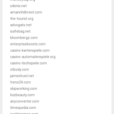
sdenix.net
amarinhillcrest.com
the-tourist.org
advogato.net
isafebag.net
bloombergz.com
enterpriseboosts.com
casino-kartenspiele.com
casino-automatenspiele.org
casino-tischspiele.com
otbody.com
jamestrust.net
trenz24.com
skipworking.com
loizbeauty.com
anyconverter.com
timespedia.com