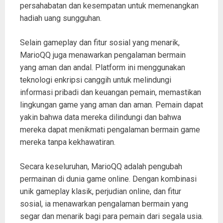
persahabatan dan kesempatan untuk memenangkan
hadiah uang sungguhan.
Selain gameplay dan fitur sosial yang menarik,
MarioQQ juga menawarkan pengalaman bermain
yang aman dan andal. Platform ini menggunakan
teknologi enkripsi canggih untuk melindungi
informasi pribadi dan keuangan pemain, memastikan
lingkungan game yang aman dan aman. Pemain dapat
yakin bahwa data mereka dilindungi dan bahwa
mereka dapat menikmati pengalaman bermain game
mereka tanpa kekhawatiran.
Secara keseluruhan, MarioQQ adalah pengubah
permainan di dunia game online. Dengan kombinasi
unik gameplay klasik, perjudian online, dan fitur
sosial, ia menawarkan pengalaman bermain yang
segar dan menarik bagi para pemain dari segala usia.