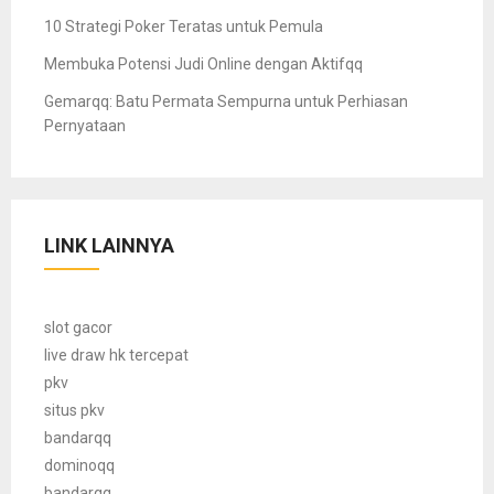
10 Strategi Poker Teratas untuk Pemula
Membuka Potensi Judi Online dengan Aktifqq
Gemarqq: Batu Permata Sempurna untuk Perhiasan
Pernyataan
LINK LAINNYA
slot gacor
live draw hk tercepat
pkv
situs pkv
bandarqq
dominoqq
bandarqq