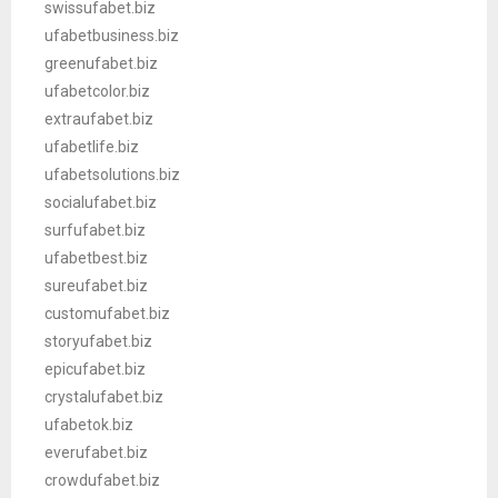
swissufabet.biz
ufabetbusiness.biz
greenufabet.biz
ufabetcolor.biz
extraufabet.biz
ufabetlife.biz
ufabetsolutions.biz
socialufabet.biz
surfufabet.biz
ufabetbest.biz
sureufabet.biz
customufabet.biz
storyufabet.biz
epicufabet.biz
crystalufabet.biz
ufabetok.biz
everufabet.biz
crowdufabet.biz