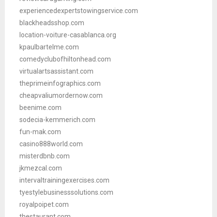
experiencedexpertstowingservice.com
blackheadsshop.com
location-voiture-casablanca.org
kpaulbartelme.com
comedyclubofhiltonhead.com
virtualartsassistant.com
theprimeinfographics.com
cheapvaliumordernow.com
beenime.com
sodecia-kemmerich.com
fun-mak.com
casino888world.com
misterdbnb.com
jkmezcal.com
intervaltrainingexercises.com
tyestylebusinesssolutions.com
royalpoipet.com
thestaurant.com