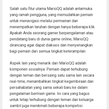
Salah satu fitur utama MarioQQ adalah antarmuka
yang ramah pengguna, yang memudahkan pemain
untuk menavigasi melalui permainan dan
menempatkan taruhan dengan hanya beberapa klik.
Apakah Anda seorang gamer berpengalaman atau
pendatang baru di dunia game online, MarioQQ
dirancang agar dapat diakses dan menyenangkan
bagi pemain dari semua tingkat keterampilan.
Aspek lain yang menarik dari MarioQQ adalah
komponen sosialnya. Pemain dapat terhubung
dengan teman dan bersaing satu sama lain secara
real-time, menambahkan tingkat kegembiraan dan
persahabatan yang sama sekali baru ke dalam
pengalaman bermain game. Ini cara yang bagus
untuk tetap terhubung dengan teman dan keluarga
sambil juga menikmati beberapa kompetisi