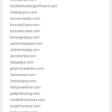
bestlinktrackingsoftware.com
clublubupoo.com
bonusmazijeu.com
bonuskyfojea.com
bonuskorokee.com
bonusgexipoy.com
casinorelaxluxe.com
clubetechplay.com
domdombd.com
dailyplayz.com
getprocrackhere.com
fastinnews.com
fannybanny.com
ifinitymarketer.com
jackpotkoning.com
modlinknetworks.com
longtimenewz.com