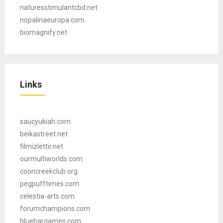
naturesstimulantcbd.net
nopalinaeuropa.com
biomagnify.net
Links
saucyukiah.com
beikastreet.net
filmizlettir.net
ourmultiworlds.com
cooncreekclub.org
pegpufftimes.com
celestia-arts.com
forumchampions.com
bluebargames.com