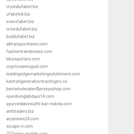
crystalufabet.biz
ufabetok.biz
everufabet.biz
crowdufabet.biz
buildufabet.biz
alltransportnews.com
fashiontrandsnews.com
bbcreporters.com
cryptocasinoguid.com
leadingedgemarketingsolutionsmi.com
kastratigeneralcontractinginc.co
bestwholesalenfljerseysshop.com
openlivinglabdays14.com
ayurvedakonsultti-kari-nokela.com
antitraders.biz
aryanews24.com
xscape-it.com
777azino-mobile.com