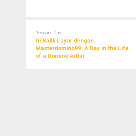
Post
navigation
Previous Post:
Di Balik Layar dengan
Masterdomino99: A Day in the Life
of a Domino Artist