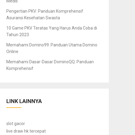
Medis
Pengertian PKV: Panduan Komprehensif
Asuransi Kesehatan Swasta
10 Game PKV Teratas Yang Harus Anda Coba di
Tahun 2023
Memahami Domino99: Panduan Utama Domino
Online
Memahami Dasar-Dasar DominoQQ: Panduan
Komprehensif
LINK LAINNYA
slot gacor
live draw hk tercepat