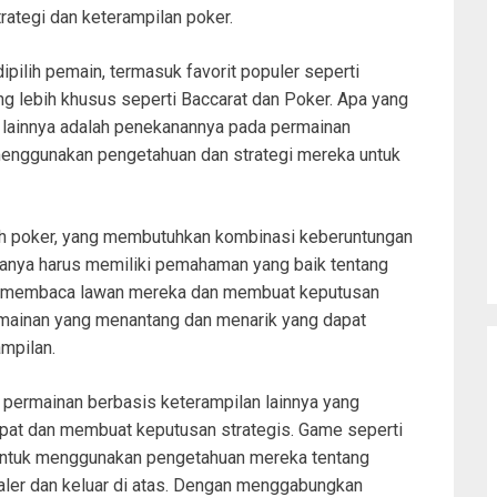
rategi dan keterampilan poker.
pilih pemain, termasuk favorit populer seperti
yang lebih khusus seperti Baccarat dan Poker. Apa yang
 lainnya adalah penekanannya pada permainan
menggunakan pengetahuan dan strategi mereka untuk
lah poker, yang membutuhkan kombinasi keberuntungan
 hanya harus memiliki pemahaman yang baik tentang
apat membaca lawan mereka dan membuat keputusan
rmainan yang menantang dan menarik yang dapat
ampilan.
 permainan berbasis keterampilan lainnya yang
pat dan membuat keputusan strategis. Game seperti
untuk menggunakan pengetahuan mereka tentang
ealer dan keluar di atas. Dengan menggabungkan