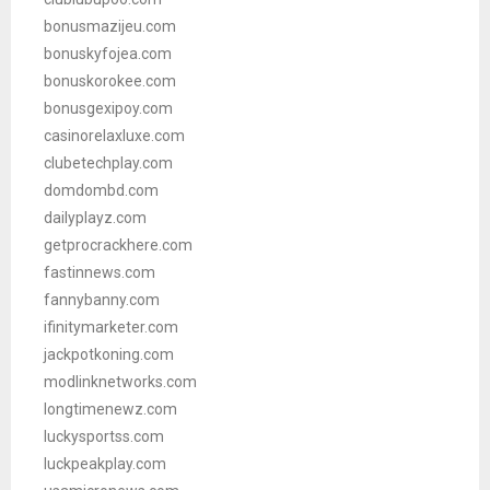
bonusmazijeu.com
bonuskyfojea.com
bonuskorokee.com
bonusgexipoy.com
casinorelaxluxe.com
clubetechplay.com
domdombd.com
dailyplayz.com
getprocrackhere.com
fastinnews.com
fannybanny.com
ifinitymarketer.com
jackpotkoning.com
modlinknetworks.com
longtimenewz.com
luckysportss.com
luckpeakplay.com