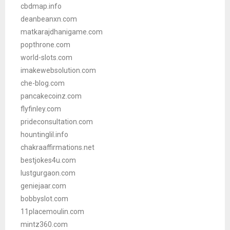
cbdmap.info
deanbeanxn.com
matkarajdhanigame.com
popthrone.com
world-slots.com
imakewebsolution.com
che-blog.com
pancakecoinz.com
flyfinley.com
prideconsultation.com
hountinglil.info
chakraaffirmations.net
bestjokes4u.com
lustgurgaon.com
geniejaar.com
bobbyslot.com
11placemoulin.com
mintz360.com