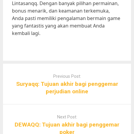
Lintasanqq. Dengan banyak pilihan permainan,
bonus menarik, dan keamanan terkemuka,
Anda pasti memiliki pengalaman bermain game
yang fantastis yang akan membuat Anda
kembali lagi.
Post
navigation
Previous Post:
Suryaqq: Tujuan akhir bagi penggemar
perjudian online
Next Post:
DEWAQQ: Tujuan akhir bagi penggemar
poker