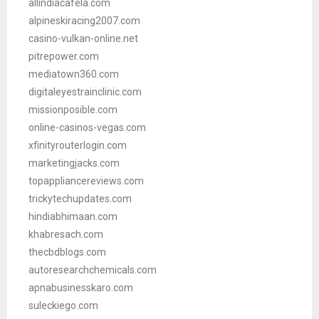
allindiacafela.com
alpineskiracing2007.com
casino-vulkan-online.net
pitrepower.com
mediatown360.com
digitaleyestrainclinic.com
missionposible.com
online-casinos-vegas.com
xfinityrouterlogin.com
marketingjacks.com
topappliancereviews.com
trickytechupdates.com
hindiabhimaan.com
khabresach.com
thecbdblogs.com
autoresearchchemicals.com
apnabusinesskaro.com
suleckiego.com