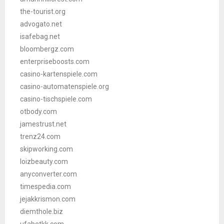
the-tourist.org
advogato.net
isafebag.net
bloombergz.com
enterpriseboosts.com
casino-kartenspiele.com
casino-automatenspiele.org
casino-tischspiele.com
otbody.com
jamestrust.net
trenz24.com
skipworking.com
loizbeauty.com
anyconverter.com
timespedia.com
jejakkrismon.com
diemthole.biz