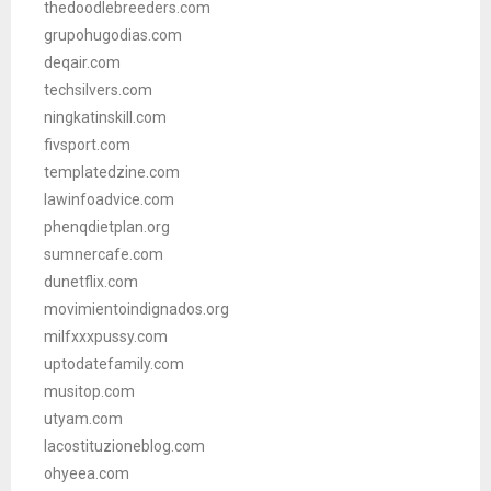
thedoodlebreeders.com
grupohugodias.com
deqair.com
techsilvers.com
ningkatinskill.com
fivsport.com
templatedzine.com
lawinfoadvice.com
phenqdietplan.org
sumnercafe.com
dunetflix.com
movimientoindignados.org
milfxxxpussy.com
uptodatefamily.com
musitop.com
utyam.com
lacostituzioneblog.com
ohyeea.com