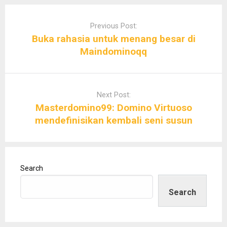
Post
navigation
Previous Post:
Buka rahasia untuk menang besar di
Maindominoqq
Next Post:
Masterdomino99: Domino Virtuoso
mendefinisikan kembali seni susun
Search
Search