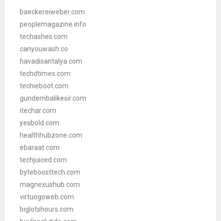
baeckereiweber.com
peoplemagazine.info
techashes.com
canyouwash.co
havadisantalya.com
techdtimes.com
techieboot.com
gundembalikesir.com
itechar.com
yesbold.com
healthhubzone.com
ebaraat.com
techjuiced.com
byteboosttech.com
magnexushub.com
virtuogoweb.com
biglotshours.com