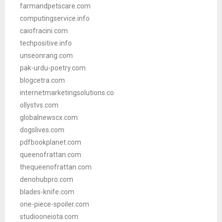
farmandpetscare.com
computingservice.info
caiofracini.com
techpositive.info
unseonrang.com
pak-urdu-poetry.com
blogcetra.com
internetmarketingsolutions.co
ollystvs.com
globalnewscx.com
dogslives.com
pdfbookplanet.com
queenofrattan.com
thequeenofrattan.com
denohubpro.com
blades-knife.com
one-piece-spoiler.com
studiooneiota.com