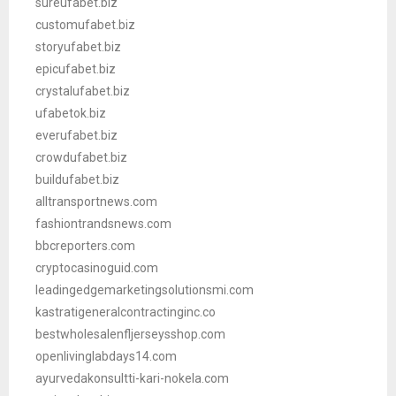
sureufabet.biz
customufabet.biz
storyufabet.biz
epicufabet.biz
crystalufabet.biz
ufabetok.biz
everufabet.biz
crowdufabet.biz
buildufabet.biz
alltransportnews.com
fashiontrandsnews.com
bbcreporters.com
cryptocasinoguid.com
leadingedgemarketingsolutionsmi.com
kastratigeneralcontractinginc.co
bestwholesalenfljerseysshop.com
openlivinglabdays14.com
ayurvedakonsultti-kari-nokela.com