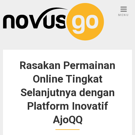
Skip
to
MENU
content
Rasakan Permainan
Online Tingkat
Selanjutnya dengan
Platform Inovatif
AjoQQ