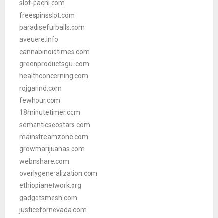
slot-pachi.com
freespinsslot.com
paradisefurballs.com
aveuere.info
cannabinoidtimes.com
greenproductsgui.com
healthconcerning.com
rojgarind.com
fewhour.com
18minutetimer.com
semanticseostars.com
mainstreamzone.com
growmarijuanas.com
webnshare.com
overlygeneralization.com
ethiopianetwork.org
gadgetsmesh.com
justicefornevada.com