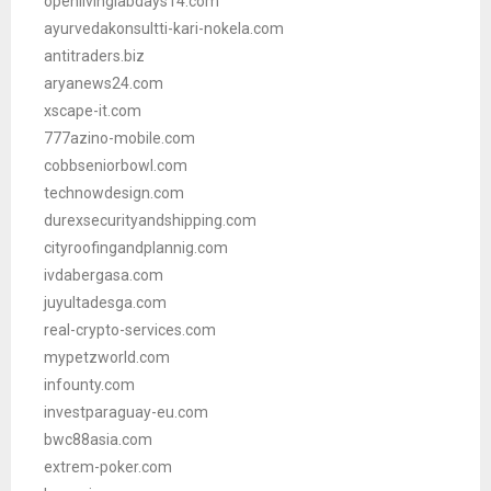
openlivinglabdays14.com
ayurvedakonsultti-kari-nokela.com
antitraders.biz
aryanews24.com
xscape-it.com
777azino-mobile.com
cobbseniorbowl.com
technowdesign.com
durexsecurityandshipping.com
cityroofingandplannig.com
ivdabergasa.com
juyultadesga.com
real-crypto-services.com
mypetzworld.com
infounty.com
investparaguay-eu.com
bwc88asia.com
extrem-poker.com