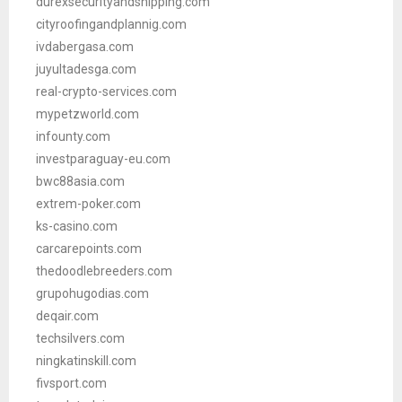
durexsecurityandshipping.com
cityroofingandplannig.com
ivdabergasa.com
juyultadesga.com
real-crypto-services.com
mypetzworld.com
infounty.com
investparaguay-eu.com
bwc88asia.com
extrem-poker.com
ks-casino.com
carcarepoints.com
thedoodlebreeders.com
grupohugodias.com
deqair.com
techsilvers.com
ningkatinskill.com
fivsport.com