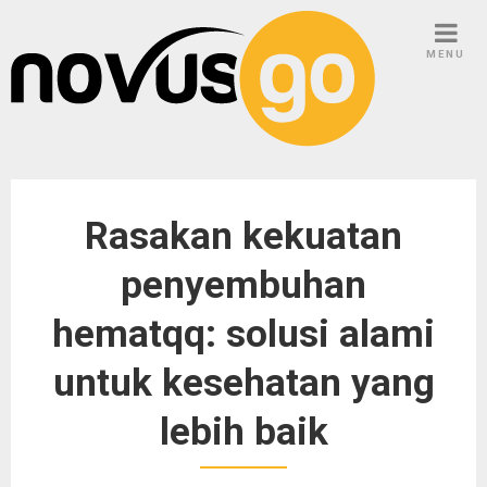
Skip
to
MENU
content
Rasakan kekuatan
penyembuhan
hematqq: solusi alami
untuk kesehatan yang
lebih baik