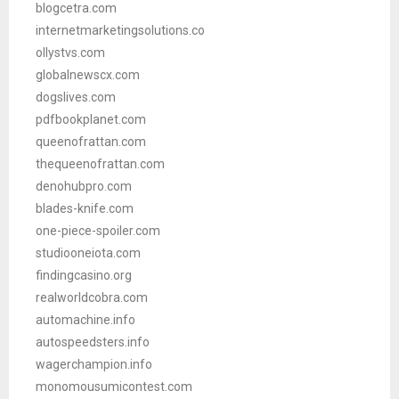
blogcetra.com
internetmarketingsolutions.co
ollystvs.com
globalnewscx.com
dogslives.com
pdfbookplanet.com
queenofrattan.com
thequeenofrattan.com
denohubpro.com
blades-knife.com
one-piece-spoiler.com
studiooneiota.com
findingcasino.org
realworldcobra.com
automachine.info
autospeedsters.info
wagerchampion.info
monomousumicontest.com