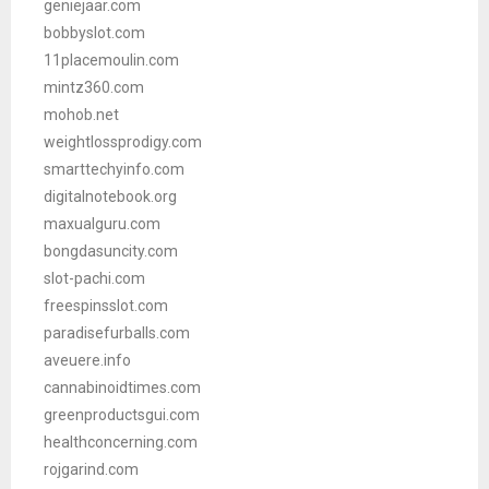
geniejaar.com
bobbyslot.com
11placemoulin.com
mintz360.com
mohob.net
weightlossprodigy.com
smarttechyinfo.com
digitalnotebook.org
maxualguru.com
bongdasuncity.com
slot-pachi.com
freespinsslot.com
paradisefurballs.com
aveuere.info
cannabinoidtimes.com
greenproductsgui.com
healthconcerning.com
rojgarind.com