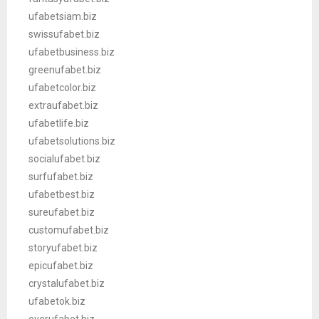
ufabetsiam.biz
swissufabet.biz
ufabetbusiness.biz
greenufabet.biz
ufabetcolor.biz
extraufabet.biz
ufabetlife.biz
ufabetsolutions.biz
socialufabet.biz
surfufabet.biz
ufabetbest.biz
sureufabet.biz
customufabet.biz
storyufabet.biz
epicufabet.biz
crystalufabet.biz
ufabetok.biz