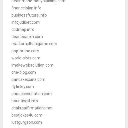
beastmode-bodybuilding.com
financelplan.info
businessfuture.info
infojudibet.com
cbdmap.info
deanbeanxn.com
matkarajdhanigame.com
popthrone.com
world-slots.com
imakewebsolution.com
che-blog.com
pancakecoinz.com
flyfinley.com
prideconsultation.com
hountinglil.info
chakraaffirmations.net
bestjokes4u.com
lustgurgaon.com