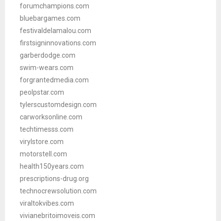
forumchampions.com
bluebargames.com
festivaldelamalou.com
firstsigninnovations.com
garberdodge.com
swim-wears.com
forgrantedmedia.com
peolpstar.com
tylerscustomdesign.com
carworksonline.com
techtimesss.com
virylstore.com
motorstell.com
health150years.com
prescriptions-drug.org
technocrewsolution.com
viraltokvibes.com
vivianebritoimoveis.com