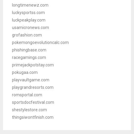
longtimenewz.com
luckysportss.com
luckpeakplay.com
usamicronews.com
grofashion.com
pokemongoevolutioncalc.com
phishingbase.com
racegamings.com
primejackpotstay.com
pokugaa.com
playvaultgame.com
playgrandresorts.com
romsportal.com
sportsdocfestival.com
shestylestore.com
thingsiwontfinish.com