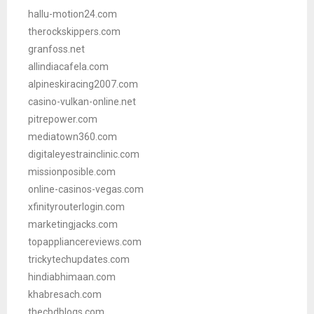
hallu-motion24.com
therockskippers.com
granfoss.net
allindiacafela.com
alpineskiracing2007.com
casino-vulkan-online.net
pitrepower.com
mediatown360.com
digitaleyestrainclinic.com
missionposible.com
online-casinos-vegas.com
xfinityrouterlogin.com
marketingjacks.com
topappliancereviews.com
trickytechupdates.com
hindiabhimaan.com
khabresach.com
thecbdblogs.com