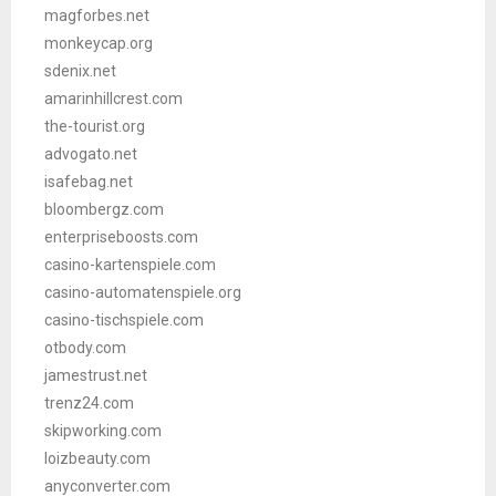
magforbes.net
monkeycap.org
sdenix.net
amarinhillcrest.com
the-tourist.org
advogato.net
isafebag.net
bloombergz.com
enterpriseboosts.com
casino-kartenspiele.com
casino-automatenspiele.org
casino-tischspiele.com
otbody.com
jamestrust.net
trenz24.com
skipworking.com
loizbeauty.com
anyconverter.com