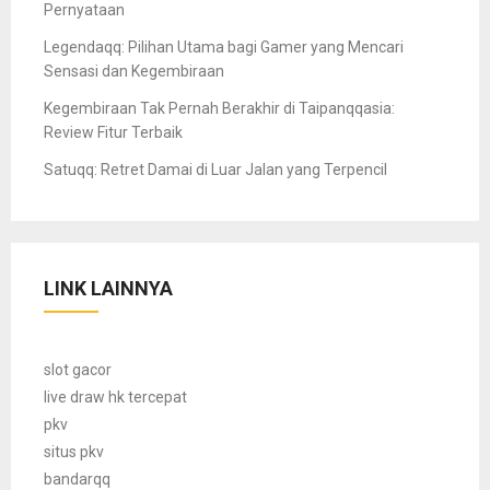
Pernyataan
Legendaqq: Pilihan Utama bagi Gamer yang Mencari
Sensasi dan Kegembiraan
Kegembiraan Tak Pernah Berakhir di Taipanqqasia:
Review Fitur Terbaik
Satuqq: Retret Damai di Luar Jalan yang Terpencil
LINK LAINNYA
slot gacor
live draw hk tercepat
pkv
situs pkv
bandarqq