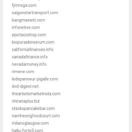
fjmnxga.com
saigonstartransport.com
bangmaxwin.com
infonetive.com
epictacoshop.com
biopuraskinserum.com
californiafinances.info
canadafinance.info
nevadamoney.info
rimene.com
ledepanneur-pigalle.com
dvd-digest.net
theartistsmarketnola.com
chiranaplus.biz
stackspancakebar.com
namheongfoodcourt.com
milanoglasgow.com
hallu-forte3.com