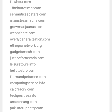
fewhour.com
18minutetimer.com
semanticseostars.com
mainstreamzone.com
growmarijuanas.com
webnshare.com
overlygeneralization.com
ethiopianetwork.org
gadgetsmesh.com
justicefornevada.com
leisuretours.info
hellotbsbro.com
farmandpetscare.com
computingservice.info
caiofracini.com
techpositive.info
unseonrang.com
pak-urdu-poetry.com