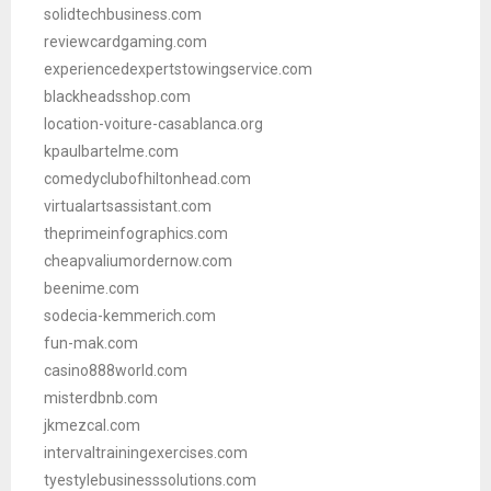
solidtechbusiness.com
reviewcardgaming.com
experiencedexpertstowingservice.com
blackheadsshop.com
location-voiture-casablanca.org
kpaulbartelme.com
comedyclubofhiltonhead.com
virtualartsassistant.com
theprimeinfographics.com
cheapvaliumordernow.com
beenime.com
sodecia-kemmerich.com
fun-mak.com
casino888world.com
misterdbnb.com
jkmezcal.com
intervaltrainingexercises.com
tyestylebusinesssolutions.com