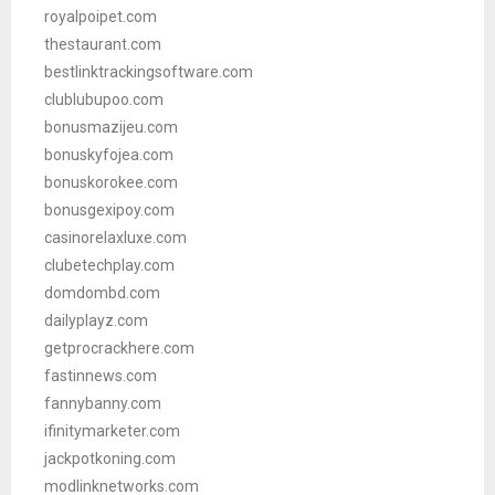
royalpoipet.com
thestaurant.com
bestlinktrackingsoftware.com
clublubupoo.com
bonusmazijeu.com
bonuskyfojea.com
bonuskorokee.com
bonusgexipoy.com
casinorelaxluxe.com
clubetechplay.com
domdombd.com
dailyplayz.com
getprocrackhere.com
fastinnews.com
fannybanny.com
ifinitymarketer.com
jackpotkoning.com
modlinknetworks.com