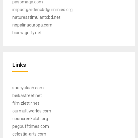
pasomaga.com
impactgardencbdgummies.org
naturesstimulantcbd.net
nopalinaeuropa.com
biomagnify.net
Links
saucyukiah.com
beikastreet.net
filmizlettir.net
ourmultiworlds.com
cooncreekclub.org
pegpufftimes.com
celestia-arts.com