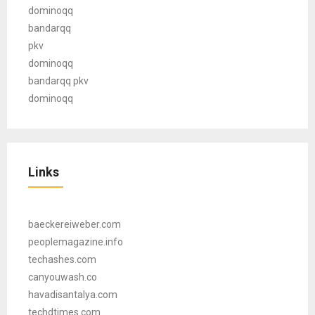
dominoqq
bandarqq
pkv
dominoqq
bandarqq pkv
dominoqq
Links
baeckereiweber.com
peoplemagazine.info
techashes.com
canyouwash.co
havadisantalya.com
techdtimes.com