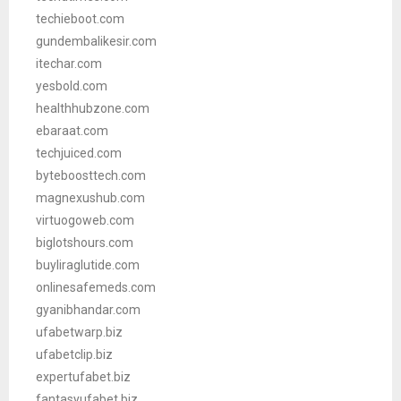
techieboot.com
gundembalikesir.com
itechar.com
yesbold.com
healthhubzone.com
ebaraat.com
techjuiced.com
byteboosttech.com
magnexushub.com
virtuogoweb.com
biglotshours.com
buyliraglutide.com
onlinesafemeds.com
gyanibhandar.com
ufabetwarp.biz
ufabetclip.biz
expertufabet.biz
fantasyufabet.biz