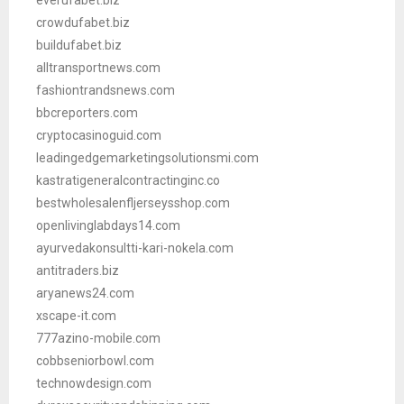
everufabet.biz
crowdufabet.biz
buildufabet.biz
alltransportnews.com
fashiontrandsnews.com
bbcreporters.com
cryptocasinoguid.com
leadingedgemarketingsolutionsmi.com
kastratigeneralcontractinginc.co
bestwholesalenfljerseysshop.com
openlivinglabdays14.com
ayurvedakonsultti-kari-nokela.com
antitraders.biz
aryanews24.com
xscape-it.com
777azino-mobile.com
cobbseniorbowl.com
technowdesign.com