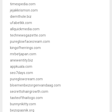
timespedia.com
jejakkrismon.com
diemthole.biz
ufabetkk.com
allquickmedia.com
technewsgazette.com
pureglowfacecream.com
kingofherrings.com
mrbetjapan.com
anewentity.biz
appkuala.com
seo7days.com
pureglowcream.com
bloemenbezorgenvandaag.com
secrettohairgrowth.com
tasteofthaitogo.com
bunnynkitty.com
bezopasnik.org