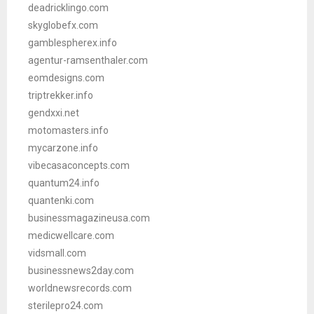
deadricklingo.com
skyglobefx.com
gamblespherex.info
agentur-ramsenthaler.com
eomdesigns.com
triptrekker.info
gendxxi.net
motomasters.info
mycarzone.info
vibecasaconcepts.com
quantum24.info
quantenki.com
businessmagazineusa.com
medicwellcare.com
vidsmall.com
businessnews2day.com
worldnewsrecords.com
sterilepro24.com