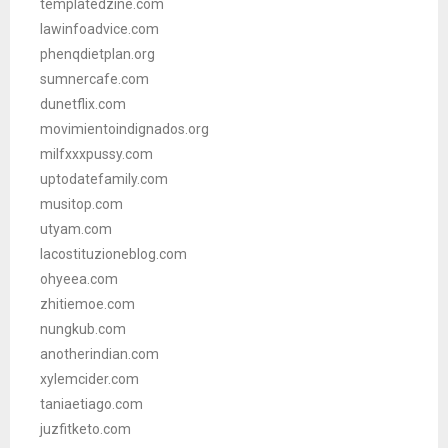
templatedzine.com
lawinfoadvice.com
phenqdietplan.org
sumnercafe.com
dunetflix.com
movimientoindignados.org
milfxxxpussy.com
uptodatefamily.com
musitop.com
utyam.com
lacostituzioneblog.com
ohyeea.com
zhitiemoe.com
nungkub.com
anotherindian.com
xylemcider.com
taniaetiago.com
juzfitketo.com