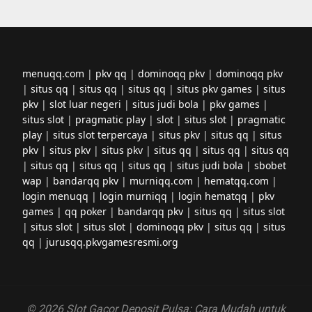
menuqq.com
|
pkv qq
|
dominoqq pkv
|
dominoqq pkv
|
situs qq
|
situs qq
|
situs qq
|
situs pkv games
|
situs
pkv
|
slot luar negeri
|
situs judi bola
|
pkv games
|
situs slot
|
pragmatic play
|
slot
|
situs slot
|
pragmatic
play
|
situs slot terpercaya
|
situs pkv
|
situs qq
|
situs
pkv
|
situs pkv
|
situs pkv
|
situs qq
|
situs qq
|
situs qq
|
situs qq
|
situs qq
|
situs qq
|
situs judi bola
|
sbobet
wap
|
bandarqq pkv
|
murniqq.com
|
hematqq.com
|
login menuqq
|
login murniqq
|
login hematqq
|
pkv
games
|
qq poker
|
bandarqq pkv
|
situs qq
|
situs slot
|
situs slot
|
situs slot
|
dominoqq pkv
|
situs qq
|
situs
qq
|
jurusqq.pkvgamesresmi.org
© 2026 Slot Gacor Deposit Pulsa: Cara Mudah untuk