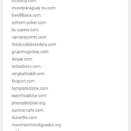
infounty.com
investparaguay-eu.com
bwc88asia.com
extrem-poker.com
ks-casino.com
carcarepoints.com
thedoodlebreeders.com
grupohugodias.com
deqair.com
techsilvers.com
ningkatinskill.com
fivsport.com
templatedzine.com
lawinfoadvice.com
phenqdietplan.org
sumnercafe.com
dunetflix.com
movimientoindignados.org