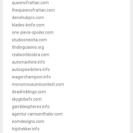
queenofrattan.com
thequeenofrattan.com
denohubpro.com
blades-knife.com
one-piece-spoiler.com
studiooneiota.com
findingcasino.org
realworldcobra.com
automachine.info
autospeedsters.info
wagerchampion.info
monomousumicontest.com
deadricklingo.com
skyglobefx.com
gamblespherex.info
agentur-ramsenthaler.com
eomdesigns.com
triptrekker.info