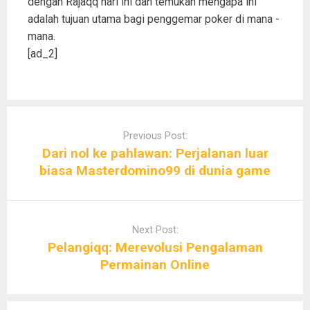
dengan Rajaqq hari ini dan temukan mengapa ini
adalah tujuan utama bagi penggemar poker di mana -
mana.
[ad_2]
Post
navigation
Previous Post:
Dari nol ke pahlawan: Perjalanan luar
biasa Masterdomino99 di dunia game
Next Post:
Pelangiqq: Merevolusi Pengalaman
Permainan Online