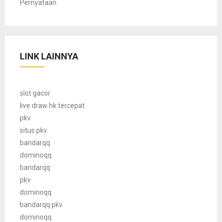
Pernyataan
LINK LAINNYA
slot gacor
live draw hk tercepat
pkv
situs pkv
bandarqq
dominoqq
bandarqq
pkv
dominoqq
bandarqq pkv
dominoqq