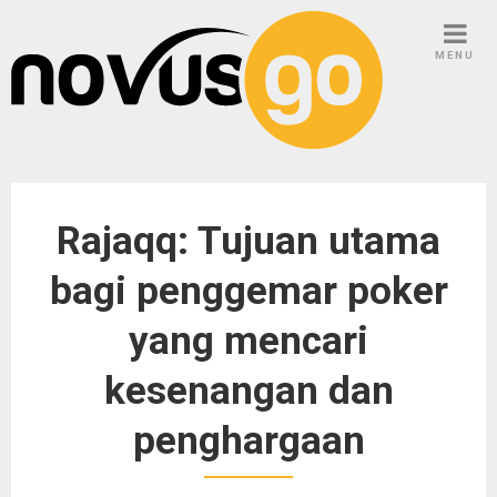
Skip
to
MENU
content
Rajaqq: Tujuan utama
bagi penggemar poker
yang mencari
kesenangan dan
penghargaan