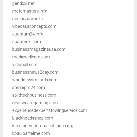
gendxxi.net
motomasters.info
mycarzone.info
vibecasaconcepts.com
quantum24.info
quantenki.com
businessmagazineusa.com
medicwellcare.com
vidsmall.com
businessnews2day.com
worldnewsrecords.com
sterilepro24.com
solidtechbusiness.com
reviewcardgaming.com
experiencedexpertstowingservice.com
blackheadsshop.com
location-voiture-casablanca.org
kpaulbartelme.com