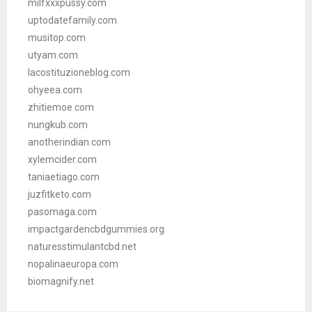
milfxxxpussy.com
uptodatefamily.com
musitop.com
utyam.com
lacostituzioneblog.com
ohyeea.com
zhitiemoe.com
nungkub.com
anotherindian.com
xylemcider.com
taniaetiago.com
juzfitketo.com
pasomaga.com
impactgardencbdgummies.org
naturesstimulantcbd.net
nopalinaeuropa.com
biomagnify.net