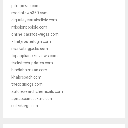
pitrepower.com
mediatown360.com
digitaleyestrainclinic.com
missionposible.com
online-casinos-vegas.com
xfinityrouterlogin.com
marketingjacks.com
topappliancereviews.com
trickytechupdates.com
hindiabhimaan.com
khabresach.com
thecbdblogs.com
autoresearchchemicals.com
apnabusinesskaro.com
suleckiego.com