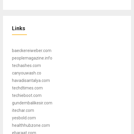
Links
baeckereiweber.com
peoplemagazine.info
techashes.com
canyouwash.co
havadisantalya.com
techdtimes.com
techieboot.com
gundembalikesir.com
itechar.com
yesbold.com
healthhubzone.com
ebaraat.com