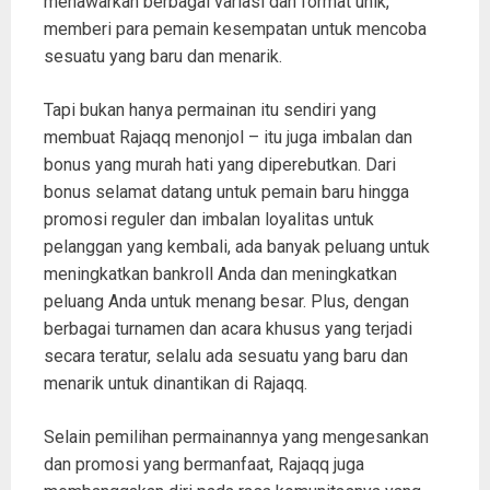
menawarkan berbagai variasi dan format unik,
memberi para pemain kesempatan untuk mencoba
sesuatu yang baru dan menarik.
Tapi bukan hanya permainan itu sendiri yang
membuat Rajaqq menonjol – itu juga imbalan dan
bonus yang murah hati yang diperebutkan. Dari
bonus selamat datang untuk pemain baru hingga
promosi reguler dan imbalan loyalitas untuk
pelanggan yang kembali, ada banyak peluang untuk
meningkatkan bankroll Anda dan meningkatkan
peluang Anda untuk menang besar. Plus, dengan
berbagai turnamen dan acara khusus yang terjadi
secara teratur, selalu ada sesuatu yang baru dan
menarik untuk dinantikan di Rajaqq.
Selain pemilihan permainannya yang mengesankan
dan promosi yang bermanfaat, Rajaqq juga