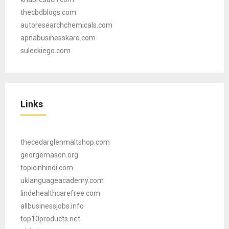
thecbdblogs.com
autoresearchchemicals.com
apnabusinesskaro.com
suleckiego.com
Links
thecedarglenmaltshop.com
georgemason.org
topicinhindi.com
uklanguageacademy.com
lindehealthcarefree.com
allbusinessjobs.info
top10products.net