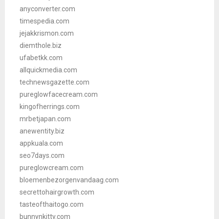
anyconverter.com
timespedia.com
jejakkrismon.com
diemthole.biz
ufabetkk.com
allquickmedia.com
technewsgazette.com
pureglowfacecream.com
kingofherrings.com
mrbetjapan.com
anewentity.biz
appkuala.com
seo7days.com
pureglowcream.com
bloemenbezorgenvandaag.com
secrettohairgrowth.com
tasteofthaitogo.com
bunnynkitty.com