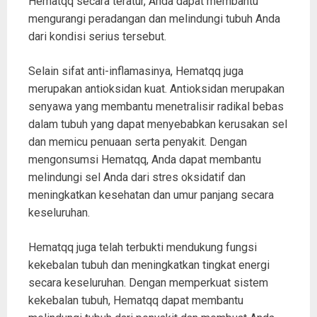
Hematqq secara teratur, Anda dapat membantu
mengurangi peradangan dan melindungi tubuh Anda
dari kondisi serius tersebut.
Selain sifat anti-inflamasinya, Hematqq juga
merupakan antioksidan kuat. Antioksidan merupakan
senyawa yang membantu menetralisir radikal bebas
dalam tubuh yang dapat menyebabkan kerusakan sel
dan memicu penuaan serta penyakit. Dengan
mengonsumsi Hematqq, Anda dapat membantu
melindungi sel Anda dari stres oksidatif dan
meningkatkan kesehatan dan umur panjang secara
keseluruhan.
Hematqq juga telah terbukti mendukung fungsi
kekebalan tubuh dan meningkatkan tingkat energi
secara keseluruhan. Dengan memperkuat sistem
kekebalan tubuh, Hematqq dapat membantu