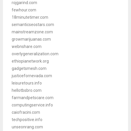
rojgarind.com
fewhour.com
18minutetimer.com
semanticseostars.com
mainstreamzone.com
growmarijuanas.com
webnshare.com
overlygeneralization.com
ethiopianetwork.org
gadgetsmesh.com
justicefornevada.com
leisuretours.info
hellotbsbro.com
farmandpetscare.com
computingservice.info
caiofracini.com
techpositive.info
unseonrang.com