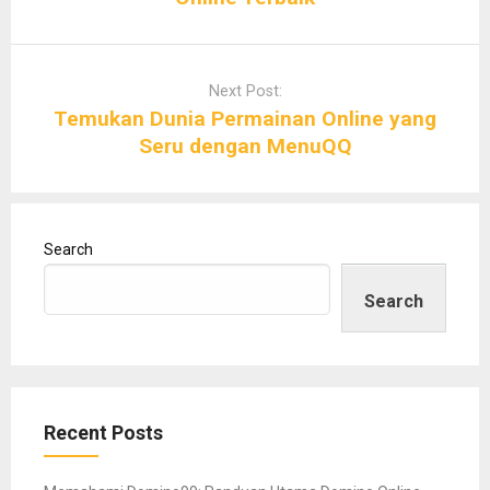
Next Post:
Temukan Dunia Permainan Online yang
Seru dengan MenuQQ
Search
Search
Recent Posts