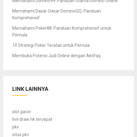
Memahami Domino99: Panduan Utama Domino Online
Memahami Dasar-Dasar DominoQQ: Panduan
Komprehensif
Memahami Poker88: Panduan Komprehensif untuk
Pemula
10 Strategi Poker Teratas untuk Pemula
Membuka Potensi Judi Online dengan Aktifqq
LINK LAINNYA
slot gacor
live draw hk tercepat
pkv
situs pkv