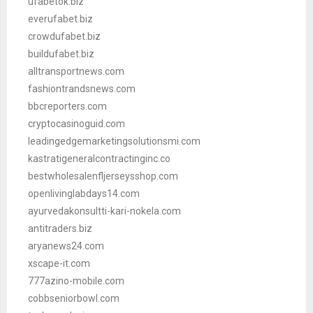
ufabetok.biz
everufabet.biz
crowdufabet.biz
buildufabet.biz
alltransportnews.com
fashiontrandsnews.com
bbcreporters.com
cryptocasinoguid.com
leadingedgemarketingsolutionsmi.com
kastratigeneralcontractinginc.co
bestwholesalenfljerseysshop.com
openlivinglabdays14.com
ayurvedakonsultti-kari-nokela.com
antitraders.biz
aryanews24.com
xscape-it.com
777azino-mobile.com
cobbseniorbowl.com