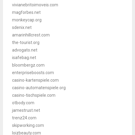
vivianebritoimoveis.com
magforbes.net
monkeycap.org
sdenix.net
amarinhillcrest.com
the-tourist.org
advogato.net
isafebag.net
bloombergz.com
enterpriseboosts.com
casino-kartenspiele.com
casino-automatenspiele.org
casino-tischspiele.com
otbody.com
jamestrust.net
trenz24.com
skipworking.com
loizbeauty.com