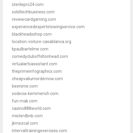
sterilepro24.com
solidtechbusiness.com
reviewcardgaming.com
experiencedexpertstowingservice.com
blackheadsshop.com
location-voiture-casablanca.org
kpaulbartelme.com
comedyclubofhiltonhead.com
virtualartsassistant.com
theprimeinfographics.com
cheapvaliumordernow.com
beenime.com
sodecia-kemmerich.com
fun-mak.com
casino888world.com
misterdbnb.com
jkmezcal.com
intervaltrainingexercises.com