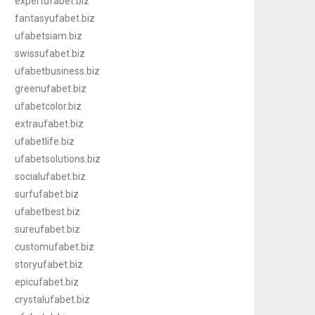
expertufabet.biz
fantasyufabet.biz
ufabetsiam.biz
swissufabet.biz
ufabetbusiness.biz
greenufabet.biz
ufabetcolor.biz
extraufabet.biz
ufabetlife.biz
ufabetsolutions.biz
socialufabet.biz
surfufabet.biz
ufabetbest.biz
sureufabet.biz
customufabet.biz
storyufabet.biz
epicufabet.biz
crystalufabet.biz