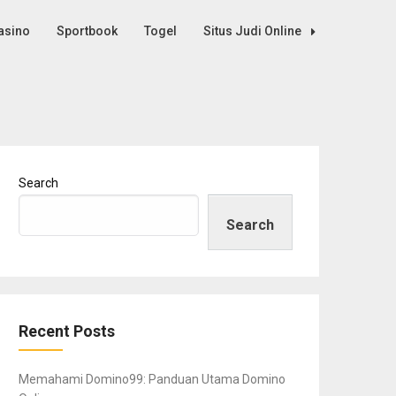
asino
Sportbook
Togel
Situs Judi Online
Search
Search
Recent Posts
Memahami Domino99: Panduan Utama Domino