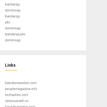
bandarqq
dominoqq
bandarqq
pkv
dominoqq
bandarqq pkv
dominoqq
Links
baeckereiweber.com
peoplemagazine.info
techashes.com
canyouwash.co
havadisantalya.com