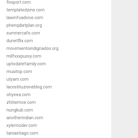
fivsport.com
templatedzine.com
lawinfoadvice.com
phenqdietplan.org
sumnercafe.com
dunetflix.com
movimientoindignados.org
milfxxxpussy.com
uptodatefamily.com
musitop.com
utyam.com
lacostituzioneblog.com
ohyeea.com
zhitiemoe.com
nungkub.com
anotherindian.com
xylemcider.com
taniaetiago.com