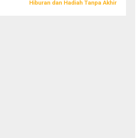
Hiburan dan Hadiah Tanpa Akhir