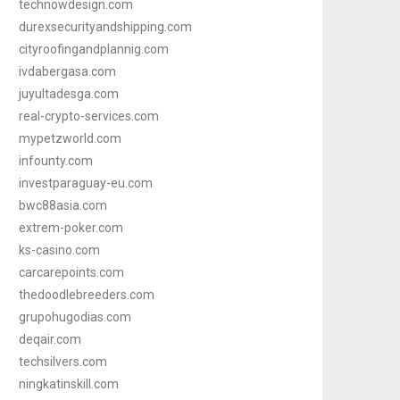
technowdesign.com
durexsecurityandshipping.com
cityroofingandplannig.com
ivdabergasa.com
juyultadesga.com
real-crypto-services.com
mypetzworld.com
infounty.com
investparaguay-eu.com
bwc88asia.com
extrem-poker.com
ks-casino.com
carcarepoints.com
thedoodlebreeders.com
grupohugodias.com
deqair.com
techsilvers.com
ningkatinskill.com