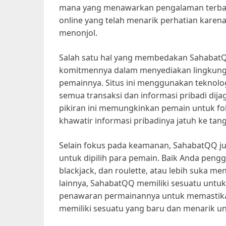
mana yang menawarkan pengalaman terbaik.
online yang telah menarik perhatian karena
menonjol.
Salah satu hal yang membedakan SahabatQQ 
komitmennya dalam menyediakan lingkunga
pemainnya. Situs ini menggunakan teknolog
semua transaksi dan informasi pribadi di
pikiran ini memungkinkan pemain untuk fo
khawatir informasi pribadinya jatuh ke tan
Selain fokus pada keamanan, SahabatQQ 
untuk dipilih para pemain. Baik Anda pengg
blackjack, dan roulette, atau lebih suka m
lainnya, SahabatQQ memiliki sesuatu untuk
penawaran permainannya untuk memastika
memiliki sesuatu yang baru dan menarik un