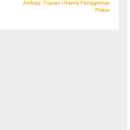
Asikqq: Tujuan Utama Penggemar
Poker