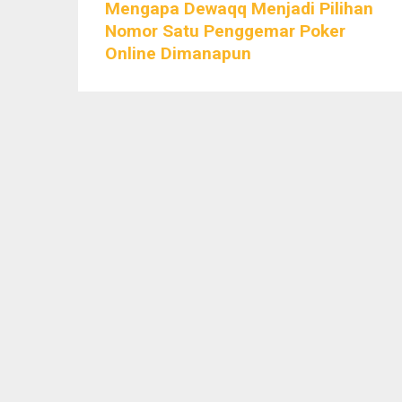
Mengapa Dewaqq Menjadi Pilihan
Nomor Satu Penggemar Poker
Online Dimanapun