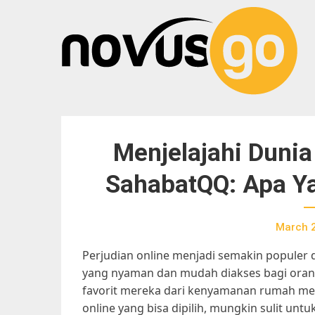
Skip
to
content
Menjelajahi Dunia
SahabatQQ: Apa 
March 2
Perjudian online menjadi semakin populer
yang nyaman dan mudah diakses bagi oran
favorit mereka dari kenyamanan rumah mer
online yang bisa dipilih, mungkin sulit un