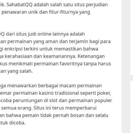
 SahabatQQ adalah salah satu situs perjudian
 penawaran unik dan fitur-fiturnya yang
dari situs judi online lainnya adalah
n permainan yang aman dan terjamin bagi para
i enkripsi terkini untuk memastikan bahwa
jaga kerahasiaan dan keamanannya. Ketenangan
kus menikmati permainan favoritnya tanpa harus
gan yang salah.
juga menawarkan berbagai macam permainan
emar permainan kasino tradisional seperti poker,
encoba peruntungan di slot dan permainan populer
 semua orang. Situs ini terus memperbarui
n bahwa pemain tidak pernah bosan dan selalu
tuk dicoba.