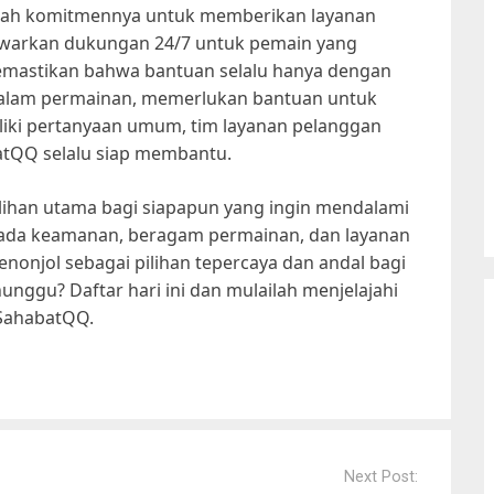
dalah komitmennya untuk memberikan layanan
nawarkan dukungan 24/7 untuk pemain yang
emastikan bahwa bantuan selalu hanya dengan
 dalam permainan, memerlukan bantuan untuk
liki pertanyaan umum, tim layanan pelanggan
tQQ selalu siap membantu.
lihan utama bagi siapapun yang ingin mendalami
pada keamanan, beragam permainan, dan layanan
onjol sebagai pilihan tepercaya dan andal bagi
nggu? Daftar hari ini dan mulailah menjelajahi
 SahabatQQ.
Next Post: