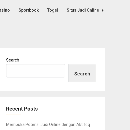
asino
Sportbook
Togel
Situs Judi Online
Search
Search
Recent Posts
Membuka Potensi Judi Online dengan Aktifqq