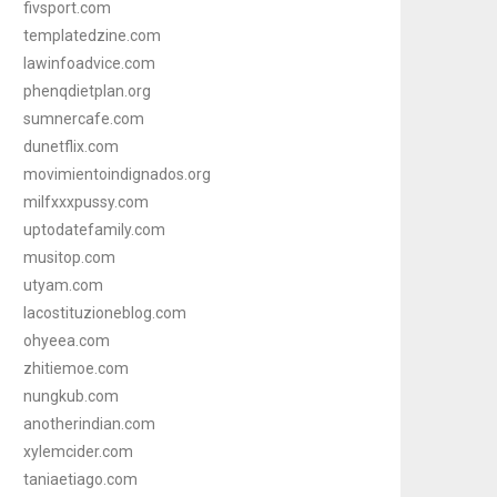
fivsport.com
templatedzine.com
lawinfoadvice.com
phenqdietplan.org
sumnercafe.com
dunetflix.com
movimientoindignados.org
milfxxxpussy.com
uptodatefamily.com
musitop.com
utyam.com
lacostituzioneblog.com
ohyeea.com
zhitiemoe.com
nungkub.com
anotherindian.com
xylemcider.com
taniaetiago.com