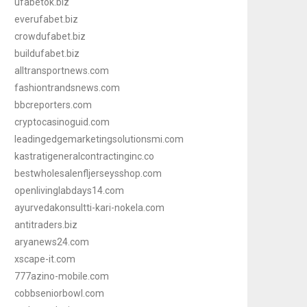
ufabetok.biz
everufabet.biz
crowdufabet.biz
buildufabet.biz
alltransportnews.com
fashiontrandsnews.com
bbcreporters.com
cryptocasinoguid.com
leadingedgemarketingsolutionsmi.com
kastratigeneralcontractinginc.co
bestwholesalenfljerseysshop.com
openlivinglabdays14.com
ayurvedakonsultti-kari-nokela.com
antitraders.biz
aryanews24.com
xscape-it.com
777azino-mobile.com
cobbseniorbowl.com