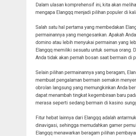
Dalam ulasan komprehensif ini, kita akan melih
mengapa Elangqq menjadi pilihan populer di ka
Salah satu hal pertama yang membedakan Elangq
permainannya yang mengesankan. Apakah Anda 
domino atau lebih menyukai permainan yang lebi
Elangqq memiliki sesuatu untuk semua orang. De
Anda tidak akan pernah bosan saat bermain di pl
Selain pilihan permainannya yang beragam, Ela
membuat pengalaman bermain semakin menyenang
obrolan langsung yang memungkinkan Anda berin
dapat menambah tingkat kegembiraan baru pa
merasa seperti sedang bermain di kasino sung
Fitur hebat lainnya dari Elangqq adalah antarm
dinavigasi, sehingga memudahkan gamer pemula 
Elangqq menawarkan beragam pilihan pembaya