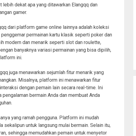
at lebih dekat apa yang ditawarkan Elangqq dan
langan gamer.
q dari platform game online lainnya adalah koleksi
penggemar permainan kartu klasik seperti poker dan
h modern dan menarik seperti slot dan roulette,
ngan banyaknya variasi permainan yang bisa dipilih,
atform ini.
ngqq juga menawarkan sejumlah fitur menarik yang
kan. Misalnya, platform ini menawarkan fitur
teraksi dengan pemain lain secara real-time. Ini
da pengalaman bermain Anda dan membuat Anda
guhan.
ukanya yang ramah pengguna. Platform ini mudah
sekalipun untuk langsung mulai bermain. Selain itu,
ran, sehingga memudahkan pemain untuk menyetor