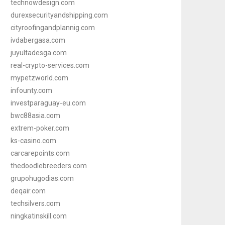
technowdesign.com
durexsecurityandshipping.com
cityroofingandplannig.com
ivdabergasa.com
juyultadesga.com
real-crypto-services.com
mypetzworld.com
infounty.com
investparaguay-eu.com
bwc88asia.com
extrem-poker.com
ks-casino.com
carcarepoints.com
thedoodlebreeders.com
grupohugodias.com
deqair.com
techsilvers.com
ningkatinskill.com