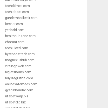
techdtimes.com
techieboot.com
gundembalikesir.com
itechar.com
yesbold.com
healthhubzone.com
ebaraat.com
techjuiced.com
byteboosttech.com
magnexushub.com
virtuogoweb.com
biglotshours.com
buyliraglutide.com
onlinesafemeds.com
gyanibhandar.com
ufabetwarp.biz
ufabetclip.biz