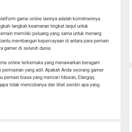
platform game online lainnya adalah komitmennya
ngkah-langkah keamanan tingkat lanjut untuk
emain memiliki peluang yang sama untuk menang.
embantu membangun kepercayaan di antara para pemain
a gamer di seluruh dunia.
 game online terkemuka yang menawarkan beragam
ap permainan yang adil. Apakah Anda seorang gamer
u pemain biasa yang mencari hiburan, Elangqq
apa tidak mencobanya dan lihat sendiri apa yang