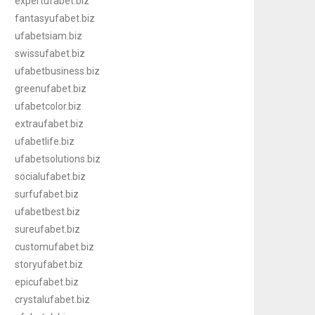
expertufabet.biz
fantasyufabet.biz
ufabetsiam.biz
swissufabet.biz
ufabetbusiness.biz
greenufabet.biz
ufabetcolor.biz
extraufabet.biz
ufabetlife.biz
ufabetsolutions.biz
socialufabet.biz
surfufabet.biz
ufabetbest.biz
sureufabet.biz
customufabet.biz
storyufabet.biz
epicufabet.biz
crystalufabet.biz