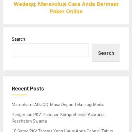
Wedeqq: Merevolusi Cara Anda Bermain
Poker Online
Search
Search
Recent Posts
Memahami ADUQQ: Masa Depan Teknologi Medis
Pengertian PKV: Panduan Komprehensif Asuransi
Kesehatan Swasta
10 Game PKV Teratas Yang Harus Anda Coba di Tahun