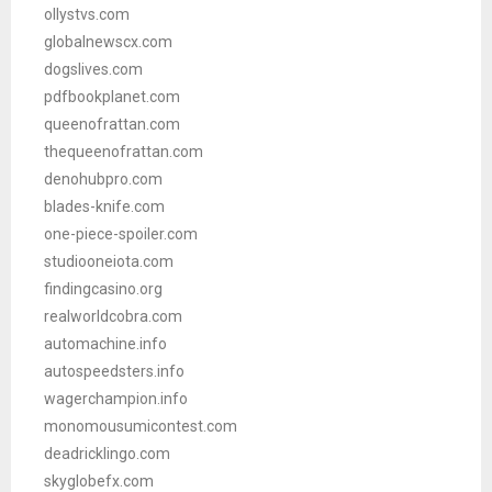
ollystvs.com
globalnewscx.com
dogslives.com
pdfbookplanet.com
queenofrattan.com
thequeenofrattan.com
denohubpro.com
blades-knife.com
one-piece-spoiler.com
studiooneiota.com
findingcasino.org
realworldcobra.com
automachine.info
autospeedsters.info
wagerchampion.info
monomousumicontest.com
deadricklingo.com
skyglobefx.com