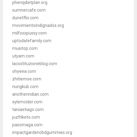
phenqdietplan.org
sumnercafe.com
dunetflix.com
movimientoindignados.org
milfxxxpussy.com
uptodatefamily.com
musitop.com
utyam.com
lacostituzioneblog.com
ohyeea.com
zhitiemoe.com
nungkub.com
anotherindian.com
xylemcider.com
taniaetiago.com
juzfitketo.com
pasomaga.com
impactgardencbdgummies.org