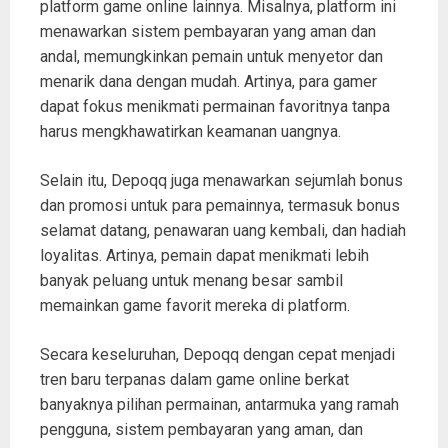
platform game online lainnya. Misalnya, platform ini
menawarkan sistem pembayaran yang aman dan
andal, memungkinkan pemain untuk menyetor dan
menarik dana dengan mudah. Artinya, para gamer
dapat fokus menikmati permainan favoritnya tanpa
harus mengkhawatirkan keamanan uangnya.
Selain itu, Depoqq juga menawarkan sejumlah bonus
dan promosi untuk para pemainnya, termasuk bonus
selamat datang, penawaran uang kembali, dan hadiah
loyalitas. Artinya, pemain dapat menikmati lebih
banyak peluang untuk menang besar sambil
memainkan game favorit mereka di platform.
Secara keseluruhan, Depoqq dengan cepat menjadi
tren baru terpanas dalam game online berkat
banyaknya pilihan permainan, antarmuka yang ramah
pengguna, sistem pembayaran yang aman, dan