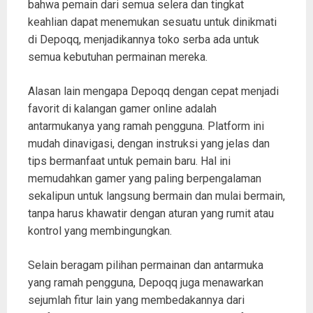
bahwa pemain dari semua selera dan tingkat
keahlian dapat menemukan sesuatu untuk dinikmati
di Depoqq, menjadikannya toko serba ada untuk
semua kebutuhan permainan mereka.
Alasan lain mengapa Depoqq dengan cepat menjadi
favorit di kalangan gamer online adalah
antarmukanya yang ramah pengguna. Platform ini
mudah dinavigasi, dengan instruksi yang jelas dan
tips bermanfaat untuk pemain baru. Hal ini
memudahkan gamer yang paling berpengalaman
sekalipun untuk langsung bermain dan mulai bermain,
tanpa harus khawatir dengan aturan yang rumit atau
kontrol yang membingungkan.
Selain beragam pilihan permainan dan antarmuka
yang ramah pengguna, Depoqq juga menawarkan
sejumlah fitur lain yang membedakannya dari