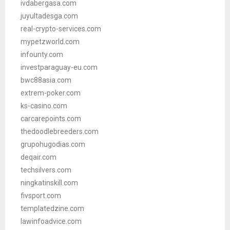
ivdabergasa.com
juyultadesga.com
real-crypto-services.com
mypetzworld.com
infounty.com
investparaguay-eu.com
bwc88asia.com
extrem-poker.com
ks-casino.com
carcarepoints.com
thedoodlebreeders.com
grupohugodias.com
deqair.com
techsilvers.com
ningkatinskill.com
fivsport.com
templatedzine.com
lawinfoadvice.com