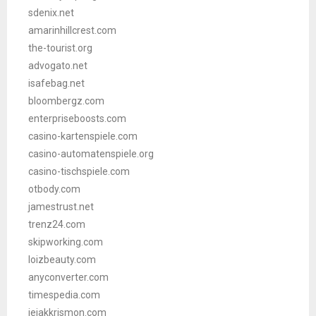
sdenix.net
amarinhillcrest.com
the-tourist.org
advogato.net
isafebag.net
bloombergz.com
enterpriseboosts.com
casino-kartenspiele.com
casino-automatenspiele.org
casino-tischspiele.com
otbody.com
jamestrust.net
trenz24.com
skipworking.com
loizbeauty.com
anyconverter.com
timespedia.com
jejakkrismon.com