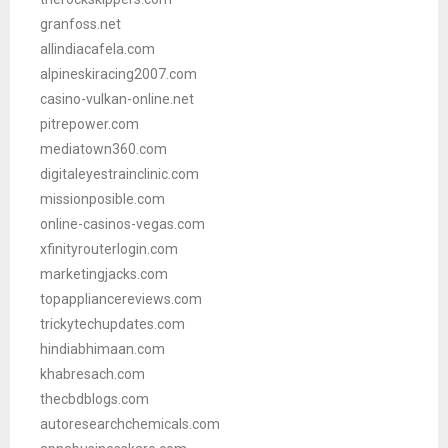
granfoss.net
allindiacafela.com
alpineskiracing2007.com
casino-vulkan-online.net
pitrepower.com
mediatown360.com
digitaleyestrainclinic.com
missionposible.com
online-casinos-vegas.com
xfinityrouterlogin.com
marketingjacks.com
topappliancereviews.com
trickytechupdates.com
hindiabhimaan.com
khabresach.com
thecbdblogs.com
autoresearchchemicals.com