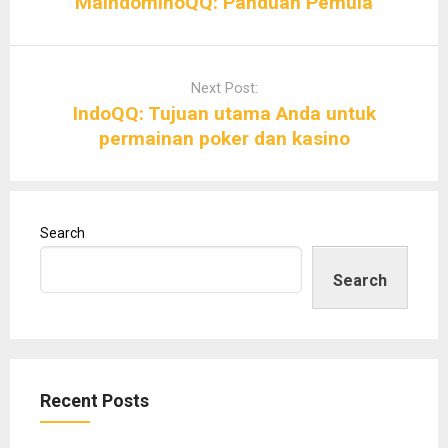
MaindominoQQ: Panduan Pemula
Next Post:
IndoQQ: Tujuan utama Anda untuk
permainan poker dan kasino
Search
Search
Recent Posts