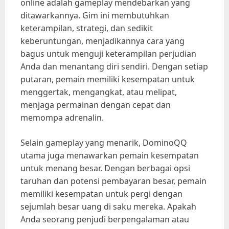
online adalah gameplay mendebarkan yang
ditawarkannya. Gim ini membutuhkan
keterampilan, strategi, dan sedikit
keberuntungan, menjadikannya cara yang
bagus untuk menguji keterampilan perjudian
Anda dan menantang diri sendiri. Dengan setiap
putaran, pemain memiliki kesempatan untuk
menggertak, mengangkat, atau melipat,
menjaga permainan dengan cepat dan
memompa adrenalin.
Selain gameplay yang menarik, DominoQQ
utama juga menawarkan pemain kesempatan
untuk menang besar. Dengan berbagai opsi
taruhan dan potensi pembayaran besar, pemain
memiliki kesempatan untuk pergi dengan
sejumlah besar uang di saku mereka. Apakah
Anda seorang penjudi berpengalaman atau