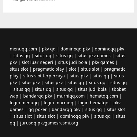
menuqq.com
|
pkv qq
|
dominoqq pkv
|
dominoqq pkv
|
situs qq
|
situs qq
|
situs qq
|
situs pkv games
|
situs
pkv
|
slot luar negeri
|
situs judi bola
|
pkv games
|
situs slot
|
pragmatic play
|
slot
|
situs slot
|
pragmatic
play
|
situs slot terpercaya
|
situs pkv
|
situs qq
|
situs
pkv
|
situs pkv
|
situs pkv
|
situs qq
|
situs qq
|
situs qq
|
situs qq
|
situs qq
|
situs qq
|
situs judi bola
|
sbobet
wap
|
bandarqq pkv
|
murniqq.com
|
hematqq.com
|
login menuqq
|
login murniqq
|
login hematqq
|
pkv
games
|
qq poker
|
bandarqq pkv
|
situs qq
|
situs slot
|
situs slot
|
situs slot
|
dominoqq pkv
|
situs qq
|
situs
qq
|
jurusqq.pkvgamesresmi.org