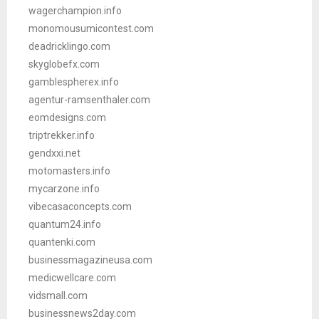
wagerchampion.info
monomousumicontest.com
deadricklingo.com
skyglobefx.com
gamblespherex.info
agentur-ramsenthaler.com
eomdesigns.com
triptrekker.info
gendxxi.net
motomasters.info
mycarzone.info
vibecasaconcepts.com
quantum24.info
quantenki.com
businessmagazineusa.com
medicwellcare.com
vidsmall.com
businessnews2day.com