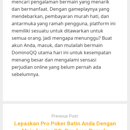
mencari pengalaman bermain yang menarik
dan bermanfaat. Dengan gameplaynya yang
mendebarkan, pembayaran murah hati, dan
antarmuka yang ramah pengguna, platform ini
memiliki sesuatu untuk ditawarkan untuk
semua orang. Jadi mengapa menunggu? Buat
akun Anda, masuk, dan mulailah bermain
DominoQQ utama hari ini untuk kesempatan
menang besar dan mengalami sensasi
perjudian online yang belum pernah ada
sebelumnya.
Post
navigation
Previous Post:
Lepaskan Pro Poker Batin Anda Dengan