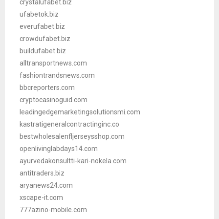
crystalufabet.biz
ufabetok.biz
everufabet.biz
crowdufabet.biz
buildufabet.biz
alltransportnews.com
fashiontrandsnews.com
bbcreporters.com
cryptocasinoguid.com
leadingedgemarketingsolutionsmi.com
kastratigeneralcontractinginc.co
bestwholesalenfljerseysshop.com
openlivinglabdays14.com
ayurvedakonsultti-kari-nokela.com
antitraders.biz
aryanews24.com
xscape-it.com
777azino-mobile.com