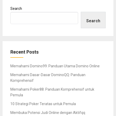
Search
Search
Recent Posts
Memahami Domino99: Panduan Utama Domino Online
Memahami Dasar-Dasar DominoQQ: Panduan
Komprehensif
Memahami Poker88: Panduan Komprehensif untuk
Pemula
10 Strategi Poker Teratas untuk Pemula
Membuka Potensi Judi Online dengan Aktifqq