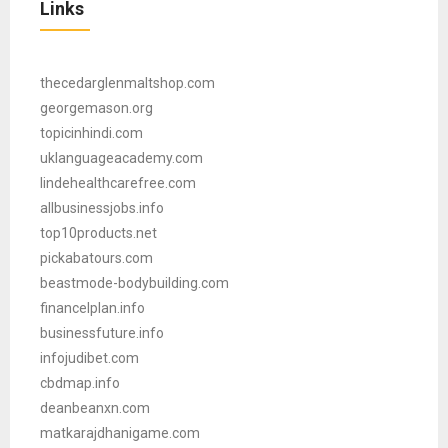
Links
thecedarglenmaltshop.com
georgemason.org
topicinhindi.com
uklanguageacademy.com
lindehealthcarefree.com
allbusinessjobs.info
top10products.net
pickabatours.com
beastmode-bodybuilding.com
financelplan.info
businessfuture.info
infojudibet.com
cbdmap.info
deanbeanxn.com
matkarajdhanigame.com