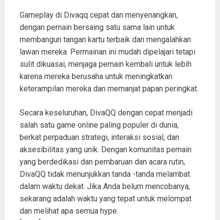
Gameplay di Divaqq cepat dan menyenangkan,
dengan pemain bersaing satu sama lain untuk
membangun tangan kartu terbaik dan mengalahkan
lawan mereka. Permainan ini mudah dipelajari tetapi
sulit dikuasai, menjaga pemain kembali untuk lebih
karena mereka berusaha untuk meningkatkan
keterampilan mereka dan memanjat papan peringkat.
Secara keseluruhan, DivaQQ dengan cepat menjadi
salah satu game online paling populer di dunia,
berkat perpaduan strategi, interaksi sosial, dan
aksesibilitas yang unik. Dengan komunitas pemain
yang berdedikasi dan pembaruan dan acara rutin,
DivaQQ tidak menunjukkan tanda -tanda melambat
dalam waktu dekat. Jika Anda belum mencobanya,
sekarang adalah waktu yang tepat untuk melompat
dan melihat apa semua hype.