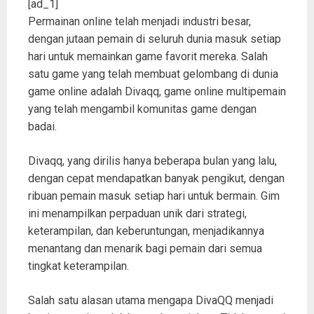
[ad_1]
Permainan online telah menjadi industri besar,
dengan jutaan pemain di seluruh dunia masuk setiap
hari untuk memainkan game favorit mereka. Salah
satu game yang telah membuat gelombang di dunia
game online adalah Divaqq, game online multipemain
yang telah mengambil komunitas game dengan
badai.
Divaqq, yang dirilis hanya beberapa bulan yang lalu,
dengan cepat mendapatkan banyak pengikut, dengan
ribuan pemain masuk setiap hari untuk bermain. Gim
ini menampilkan perpaduan unik dari strategi,
keterampilan, dan keberuntungan, menjadikannya
menantang dan menarik bagi pemain dari semua
tingkat keterampilan.
Salah satu alasan utama mengapa DivaQQ menjadi