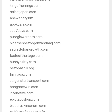
kingofherrings.com
mrbetjapan.com
anewentity.biz
appkuala.com
seo7days.com
pureglowcream.com
bloemenbezorgenvandaag.com
secrettohairgrowth.com
tasteofthaitogo.com
bunnynkitty.com
bezopasnik.org
fjmnxga.com
saigonstartransport.com
bangmaxwin.com
infonetive.com
epictacoshop.com
biopuraskinserum.com