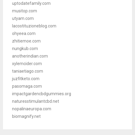
uptodatefamily.com
musitop.com
utyam.com
lacostituzioneblog.com
ohyeea.com
zhitiemoe.com
nungkub.com
anotherindian.com
xylemcider.com
taniaetiago.com
juzfitketo.com
pasomaga.com
impactgardencbdgummies.org
naturesstimulantcbd.net
nopalinaeuropa.com
biomagnify.net