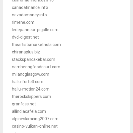
californiafinances.info
canadafinance.info
nevadamoney.info
rimene.com
ledepanneur-pigalle.com
dvd-digest.net
theartistsmarketnola.com
chiranaplus.biz
stackspancakebar.com
namheongfoodcourt.com
milanoglasgow.com
hallu-forte3.com
hallu-motion24.com
therockskippers.com
granfoss.net
allindiacafela.com
alpineskiracing2007.com
casino-vulkan-online.net