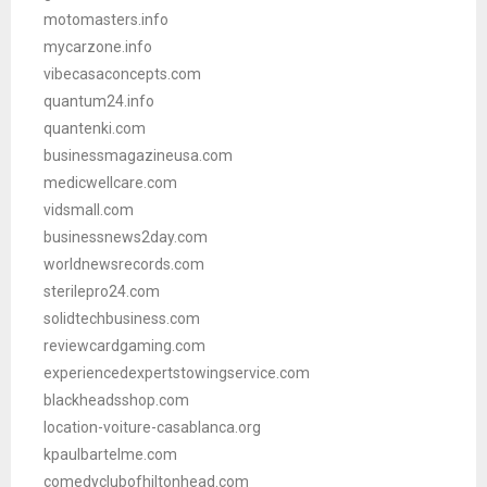
motomasters.info
mycarzone.info
vibecasaconcepts.com
quantum24.info
quantenki.com
businessmagazineusa.com
medicwellcare.com
vidsmall.com
businessnews2day.com
worldnewsrecords.com
sterilepro24.com
solidtechbusiness.com
reviewcardgaming.com
experiencedexpertstowingservice.com
blackheadsshop.com
location-voiture-casablanca.org
kpaulbartelme.com
comedyclubofhiltonhead.com