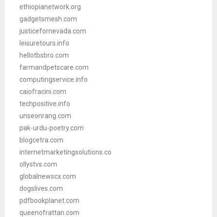
ethiopianetwork.org
gadgetsmesh.com
justicefornevada.com
leisuretours.info
hellotbsbro.com
farmandpetscare.com
computingservice.info
caiofracini.com
techpositive.info
unseonrang.com
pak-urdu-poetry.com
blogcetra.com
internetmarketingsolutions.co
ollystvs.com
globalnewscx.com
dogslives.com
pdfbookplanet.com
queenofrattan.com