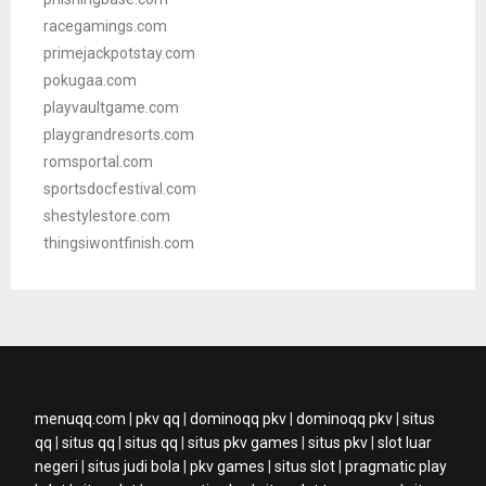
racegamings.com
primejackpotstay.com
pokugaa.com
playvaultgame.com
playgrandresorts.com
romsportal.com
sportsdocfestival.com
shestylestore.com
thingsiwontfinish.com
menuqq.com
|
pkv qq
|
dominoqq pkv
|
dominoqq pkv
|
situs
qq
|
situs qq
|
situs qq
|
situs pkv games
|
situs pkv
|
slot luar
negeri
|
situs judi bola
|
pkv games
|
situs slot
|
pragmatic play