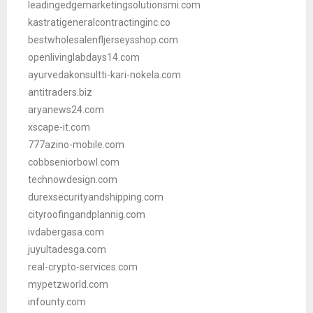
leadingedgemarketingsolutionsmi.com
kastratigeneralcontractinginc.co
bestwholesalenfljerseysshop.com
openlivinglabdays14.com
ayurvedakonsultti-kari-nokela.com
antitraders.biz
aryanews24.com
xscape-it.com
777azino-mobile.com
cobbseniorbowl.com
technowdesign.com
durexsecurityandshipping.com
cityroofingandplannig.com
ivdabergasa.com
juyultadesga.com
real-crypto-services.com
mypetzworld.com
infounty.com