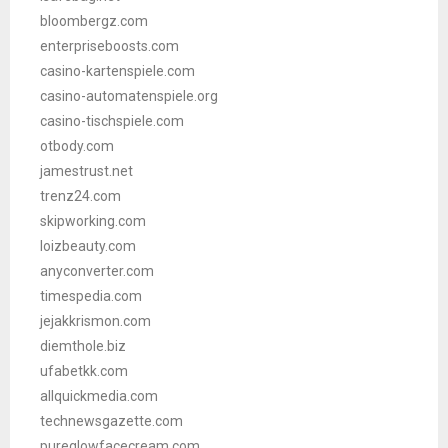
bloombergz.com
enterpriseboosts.com
casino-kartenspiele.com
casino-automatenspiele.org
casino-tischspiele.com
otbody.com
jamestrust.net
trenz24.com
skipworking.com
loizbeauty.com
anyconverter.com
timespedia.com
jejakkrismon.com
diemthole.biz
ufabetkk.com
allquickmedia.com
technewsgazette.com
pureglowfacecream.com