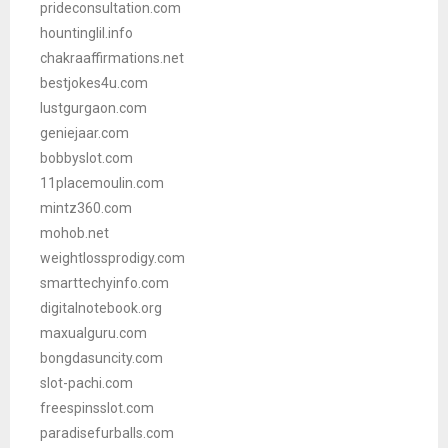
prideconsultation.com
hountinglil.info
chakraaffirmations.net
bestjokes4u.com
lustgurgaon.com
geniejaar.com
bobbyslot.com
11placemoulin.com
mintz360.com
mohob.net
weightlossprodigy.com
smarttechyinfo.com
digitalnotebook.org
maxualguru.com
bongdasuncity.com
slot-pachi.com
freespinsslot.com
paradisefurballs.com