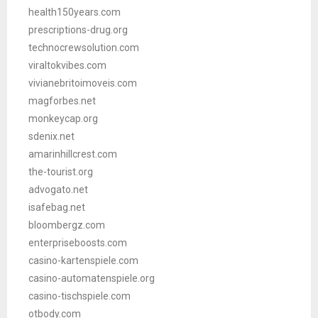
health150years.com
prescriptions-drug.org
technocrewsolution.com
viraltokvibes.com
vivianebritoimoveis.com
magforbes.net
monkeycap.org
sdenix.net
amarinhillcrest.com
the-tourist.org
advogato.net
isafebag.net
bloombergz.com
enterpriseboosts.com
casino-kartenspiele.com
casino-automatenspiele.org
casino-tischspiele.com
otbody.com