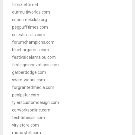
filmizlettir.net
ourmultiworlds.com
cooncreekclub.org
pegpufftimes.com
celestia-arts.com
forumchampions.com
bluebargames.com
festivaldelamalou.com
firstsigninnovations.com
garberdodge.com
swim-wears.com
forgrantedmedia.com
peolpstar.com
tylerscustomdesign.com
carworksonline.com
techtimesss.com
virylstore.com
motorstell.com