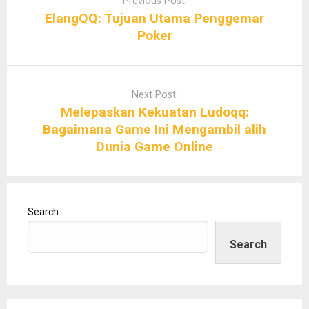
Previous Post:
ElangQQ: Tujuan Utama Penggemar
Poker
Next Post:
Melepaskan Kekuatan Ludoqq:
Bagaimana Game Ini Mengambil alih
Dunia Game Online
Search
Search