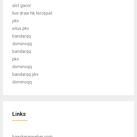
slot gacor
live draw hk tercepat
pkv
situs pkv
bandarqq
dominoqq
bandarqq
pkv
dominoqq
bandarqq pkv
dominoqq
Links
baeckereiweber.com