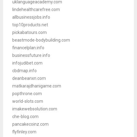
uklanguageacademy.com
lindehealthcarefree.com
allbusinessjobs.info
top10products.net
pickabatours.com
beastmode-bodybuilding.com
financelplan.info
businessfuture.info
infojudibet.com
cbdmap.info
deanbeanxn.com
matkarajdhanigame.com
popthrone.com
world-slots.com
imakewebsolution.com
che-blog.com
pancakecoinz.com
flyfinley.com