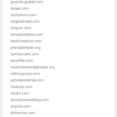
grupohugodias.com
deqair.com
techsilvers.com
ningkatinskill.com
fivsport.com
templatedzine.com
lawinfoadvice.com
phenqdietplan.org
sumnercafe.com
dunetflix.com
movimientoindignados.org
milfxxxpussy.com
uptodatefamily.com
musitop.com
utyam.com
lacostituzioneblog.com
ohyeea.com
zhitiemoe.com