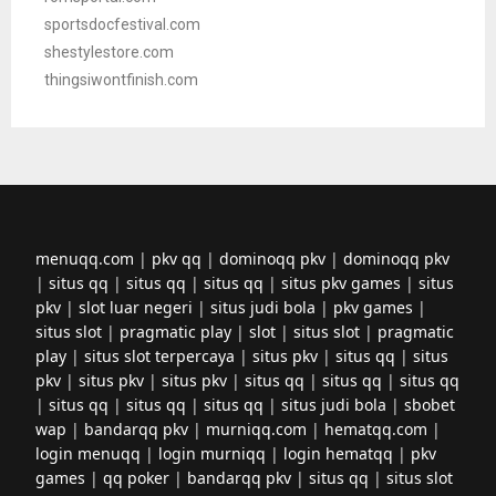
sportsdocfestival.com
shestylestore.com
thingsiwontfinish.com
menuqq.com
|
pkv qq
|
dominoqq pkv
|
dominoqq pkv
|
situs qq
|
situs qq
|
situs qq
|
situs pkv games
|
situs
pkv
|
slot luar negeri
|
situs judi bola
|
pkv games
|
situs slot
|
pragmatic play
|
slot
|
situs slot
|
pragmatic
play
|
situs slot terpercaya
|
situs pkv
|
situs qq
|
situs
pkv
|
situs pkv
|
situs pkv
|
situs qq
|
situs qq
|
situs qq
|
situs qq
|
situs qq
|
situs qq
|
situs judi bola
|
sbobet
wap
|
bandarqq pkv
|
murniqq.com
|
hematqq.com
|
login menuqq
|
login murniqq
|
login hematqq
|
pkv
games
|
qq poker
|
bandarqq pkv
|
situs qq
|
situs slot