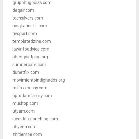
grupohugodias.com
deqair.com
techsilvers.com
ningkatinskill.com
fivsport.com
templatedzine.com
lawinfoadvice.com
phenqdietplan.org
sumnercafe.com
dunetflix.com
movimientoindignados.org
milfxxxpussy.com
uptodatefamily.com
musitop.com
utyam.com
lacostituzioneblog.com
ohyeea.com
zhitiemoe.com