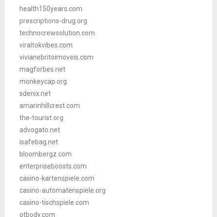
health150years.com
prescriptions-drug.org
technocrewsolution.com
viraltokvibes.com
vivianebritoimoveis.com
magforbes.net
monkeycap.org
sdenix.net
amarinhillcrest.com
the-tourist.org
advogato.net
isafebag.net
bloombergz.com
enterpriseboosts.com
casino-kartenspiele.com
casino-automatenspiele.org
casino-tischspiele.com
otbody.com