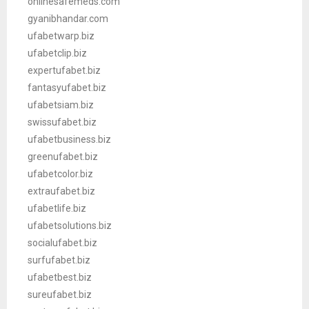
onlinesafemeds.com
gyanibhandar.com
ufabetwarp.biz
ufabetclip.biz
expertufabet.biz
fantasyufabet.biz
ufabetsiam.biz
swissufabet.biz
ufabetbusiness.biz
greenufabet.biz
ufabetcolor.biz
extraufabet.biz
ufabetlife.biz
ufabetsolutions.biz
socialufabet.biz
surfufabet.biz
ufabetbest.biz
sureufabet.biz