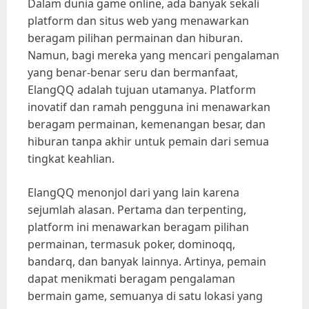
Dalam dunia game online, ada banyak sekali
platform dan situs web yang menawarkan
beragam pilihan permainan dan hiburan.
Namun, bagi mereka yang mencari pengalaman
yang benar-benar seru dan bermanfaat,
ElangQQ adalah tujuan utamanya. Platform
inovatif dan ramah pengguna ini menawarkan
beragam permainan, kemenangan besar, dan
hiburan tanpa akhir untuk pemain dari semua
tingkat keahlian.
ElangQQ menonjol dari yang lain karena
sejumlah alasan. Pertama dan terpenting,
platform ini menawarkan beragam pilihan
permainan, termasuk poker, dominoqq,
bandarq, dan banyak lainnya. Artinya, pemain
dapat menikmati beragam pengalaman
bermain game, semuanya di satu lokasi yang