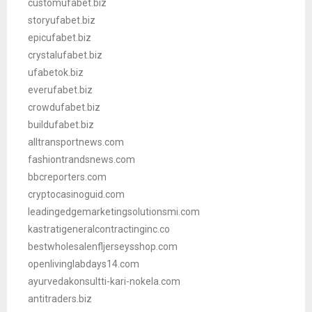
customufabet.biz
storyufabet.biz
epicufabet.biz
crystalufabet.biz
ufabetok.biz
everufabet.biz
crowdufabet.biz
buildufabet.biz
alltransportnews.com
fashiontrandsnews.com
bbcreporters.com
cryptocasinoguid.com
leadingedgemarketingsolutionsmi.com
kastratigeneralcontractinginc.co
bestwholesalenfljerseysshop.com
openlivinglabdays14.com
ayurvedakonsultti-kari-nokela.com
antitraders.biz