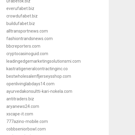
ufabetok.biz
everufabet.biz
crowdufabet.biz
buildufabet.biz
alltransportnews.com
fashiontrandsnews.com
bbcreporters.com
cryptocasinoguid.com
leadingedgemarketingsolutionsmi.com
kastratigeneralcontractinginc.co
bestwholesalenfljerseysshop.com
openlivinglabdays14.com
ayurvedakonsultti-kari-nokela.com
antitraders.biz
aryanews24.com
xscape-it.com
777azino-mobile.com
cobbseniorbowl.com