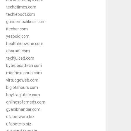
techdtimes.com
techieboot.com
gundembalikesir.com
itechar.com
yesbold.com
healthhubzone.com
ebaraat.com
techjuiced.com
byteboosttech.com
magnexushub.com
virtuogoweb.com
biglotshours.com
buyliraglutide.com
onlinesafemeds.com
gyanibhandar.com
ufabetwarp.biz
ufabetclip.biz