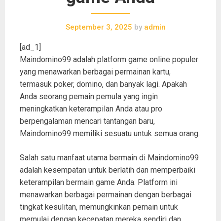
September 3, 2025
by
admin
[ad_1]
Maindomino99 adalah platform game online populer
yang menawarkan berbagai permainan kartu,
termasuk poker, domino, dan banyak lagi. Apakah
Anda seorang pemain pemula yang ingin
meningkatkan keterampilan Anda atau pro
berpengalaman mencari tantangan baru,
Maindomino99 memiliki sesuatu untuk semua orang.
Salah satu manfaat utama bermain di Maindomino99
adalah kesempatan untuk berlatih dan memperbaiki
keterampilan bermain game Anda. Platform ini
menawarkan berbagai permainan dengan berbagai
tingkat kesulitan, memungkinkan pemain untuk
memulai dengan kecepatan mereka sendiri dan