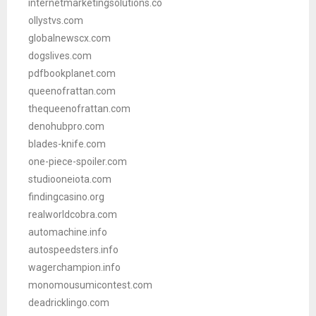
internetmarketingsolutions.co
ollystvs.com
globalnewscx.com
dogslives.com
pdfbookplanet.com
queenofrattan.com
thequeenofrattan.com
denohubpro.com
blades-knife.com
one-piece-spoiler.com
studiooneiota.com
findingcasino.org
realworldcobra.com
automachine.info
autospeedsters.info
wagerchampion.info
monomousumicontest.com
deadricklingo.com