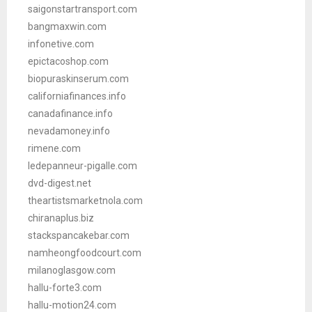
saigonstartransport.com
bangmaxwin.com
infonetive.com
epictacoshop.com
biopuraskinserum.com
californiafinances.info
canadafinance.info
nevadamoney.info
rimene.com
ledepanneur-pigalle.com
dvd-digest.net
theartistsmarketnola.com
chiranaplus.biz
stackspancakebar.com
namheongfoodcourt.com
milanoglasgow.com
hallu-forte3.com
hallu-motion24.com