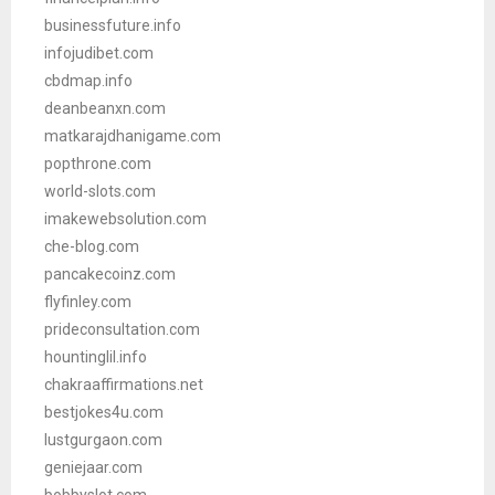
businessfuture.info
infojudibet.com
cbdmap.info
deanbeanxn.com
matkarajdhanigame.com
popthrone.com
world-slots.com
imakewebsolution.com
che-blog.com
pancakecoinz.com
flyfinley.com
prideconsultation.com
hountinglil.info
chakraaffirmations.net
bestjokes4u.com
lustgurgaon.com
geniejaar.com