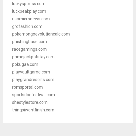
luckysportss.com
luckpeakplay.com
usamicronews.com
grofashion.com
pokemongoevolutioncalc.com
phishingbase.com
racegamings.com
primejackpotstay.com
pokugaa.com
playvaultgame.com
playgrandresorts.com
romsportal.com
sportsdocfestival.com
shestylestore.com
thingsiwontfinish.com