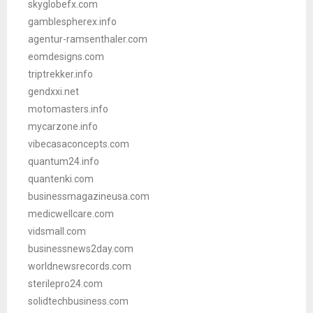
skyglobefx.com
gamblespherex.info
agentur-ramsenthaler.com
eomdesigns.com
triptrekker.info
gendxxi.net
motomasters.info
mycarzone.info
vibecasaconcepts.com
quantum24.info
quantenki.com
businessmagazineusa.com
medicwellcare.com
vidsmall.com
businessnews2day.com
worldnewsrecords.com
sterilepro24.com
solidtechbusiness.com