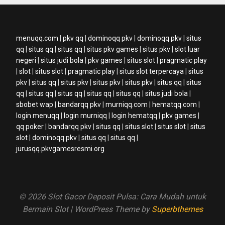
menuqq.com
|
pkv qq
|
dominoqq pkv
|
dominoqq pkv
|
situs
qq
|
situs qq
|
situs qq
|
situs pkv games
|
situs pkv
|
slot luar
negeri
|
situs judi bola
|
pkv games
|
situs slot
|
pragmatic play
|
slot
|
situs slot
|
pragmatic play
|
situs slot terpercaya
|
situs
pkv
|
situs qq
|
situs pkv
|
situs pkv
|
situs pkv
|
situs qq
|
situs
qq
|
situs qq
|
situs qq
|
situs qq
|
situs qq
|
situs judi bola
|
sbobet wap
|
bandarqq pkv
|
murniqq.com
|
hematqq.com
|
login menuqq
|
login murniqq
|
login hematqq
|
pkv games
|
qq poker
|
bandarqq pkv
|
situs qq
|
situs slot
|
situs slot
|
situs
slot
|
dominoqq pkv
|
situs qq
|
situs qq
|
jurusqq.pkvgamesresmi.org
© 2026 Slot Gacor Deposit Pulsa: Cara Mudah untuk
Bermain Slot
| WordPress Theme by
Superbthemes