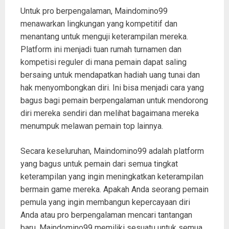
Untuk pro berpengalaman, Maindomino99
menawarkan lingkungan yang kompetitif dan
menantang untuk menguji keterampilan mereka.
Platform ini menjadi tuan rumah turnamen dan
kompetisi reguler di mana pemain dapat saling
bersaing untuk mendapatkan hadiah uang tunai dan
hak menyombongkan diri. Ini bisa menjadi cara yang
bagus bagi pemain berpengalaman untuk mendorong
diri mereka sendiri dan melihat bagaimana mereka
menumpuk melawan pemain top lainnya.
Secara keseluruhan, Maindomino99 adalah platform
yang bagus untuk pemain dari semua tingkat
keterampilan yang ingin meningkatkan keterampilan
bermain game mereka. Apakah Anda seorang pemain
pemula yang ingin membangun kepercayaan diri
Anda atau pro berpengalaman mencari tantangan
baru, Maindomino99 memiliki sesuatu untuk semua