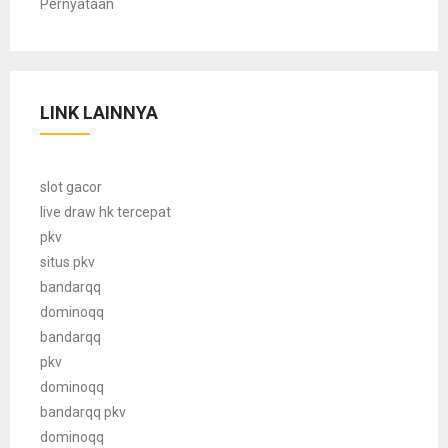
Pernyataan
LINK LAINNYA
slot gacor
live draw hk tercepat
pkv
situs pkv
bandarqq
dominoqq
bandarqq
pkv
dominoqq
bandarqq pkv
dominoqq