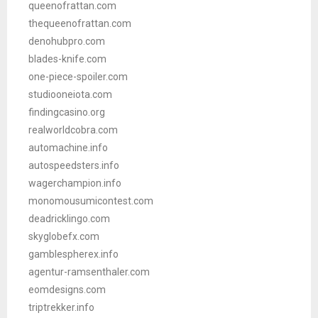
queenofrattan.com
thequeenofrattan.com
denohubpro.com
blades-knife.com
one-piece-spoiler.com
studiooneiota.com
findingcasino.org
realworldcobra.com
automachine.info
autospeedsters.info
wagerchampion.info
monomousumicontest.com
deadricklingo.com
skyglobefx.com
gamblespherex.info
agentur-ramsenthaler.com
eomdesigns.com
triptrekker.info