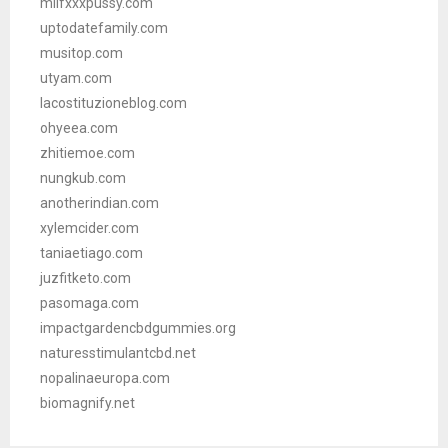
milfxxxpussy.com
uptodatefamily.com
musitop.com
utyam.com
lacostituzioneblog.com
ohyeea.com
zhitiemoe.com
nungkub.com
anotherindian.com
xylemcider.com
taniaetiago.com
juzfitketo.com
pasomaga.com
impactgardencbdgummies.org
naturesstimulantcbd.net
nopalinaeuropa.com
biomagnify.net