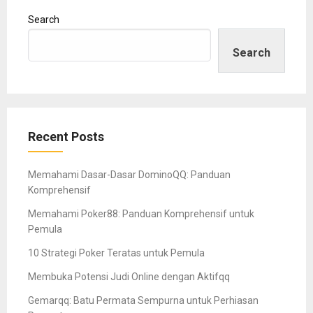
Search
Search
Recent Posts
Memahami Dasar-Dasar DominoQQ: Panduan
Komprehensif
Memahami Poker88: Panduan Komprehensif untuk
Pemula
10 Strategi Poker Teratas untuk Pemula
Membuka Potensi Judi Online dengan Aktifqq
Gemarqq: Batu Permata Sempurna untuk Perhiasan