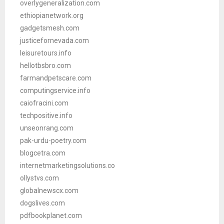
overlygeneralization.com
ethiopianetwork.org
gadgetsmesh.com
justicefornevada.com
leisuretours.info
hellotbsbro.com
farmandpetscare.com
computingservice.info
caiofracini.com
techpositive.info
unseonrang.com
pak-urdu-poetry.com
blogcetra.com
internetmarketingsolutions.co
ollystvs.com
globalnewscx.com
dogslives.com
pdfbookplanet.com