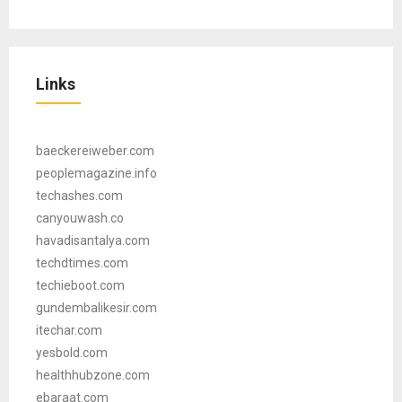
Links
baeckereiweber.com
peoplemagazine.info
techashes.com
canyouwash.co
havadisantalya.com
techdtimes.com
techieboot.com
gundembalikesir.com
itechar.com
yesbold.com
healthhubzone.com
ebaraat.com