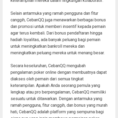
keterampilan mereka dalam lingkungan kolaboratif.
Selain antarmuka yang ramah pengguna dan fitur
canggih, CebanQQ juga menawarkan berbagai bonus
dan promosi untuk memberi insentif kepada pemain
agar terus kembali. Dari bonus pendaftaran hingga
hadiah loyalitas, ada banyak peluang bagi pemain
untuk meningkatkan bankroll mereka dan
meningkatkan peluang mereka untuk menang besar.
Secara keseluruhan, CebanQQ mengubah
pengalaman poker online dengan membuatnya dapat
diakses oleh pemain dari semua tingkat
keterampilan. Apakah Anda seorang pemula yang
lengkap atau pro berpengalaman, CebanQQ memiliki
sesuatu untuk ditawarkan. Dengan antarmuka yang
ramah pengguna, fitur canggih, dan bonus yang murah
hati, CebanQQ adalah platform yang sempurna bagi