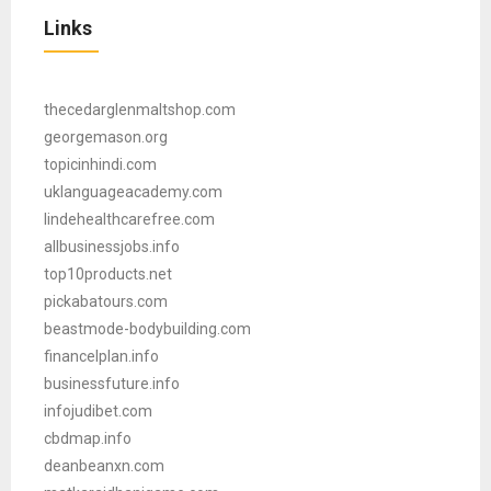
Links
thecedarglenmaltshop.com
georgemason.org
topicinhindi.com
uklanguageacademy.com
lindehealthcarefree.com
allbusinessjobs.info
top10products.net
pickabatours.com
beastmode-bodybuilding.com
financelplan.info
businessfuture.info
infojudibet.com
cbdmap.info
deanbeanxn.com