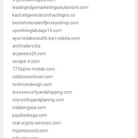
leadingedgemarketingsolutionsmi.com
kastratigeneralcontractinginc.co
bestwholesalenfljerseysshop.com
openlivinglabdays14.com
ayurvedakonsultti-kari-nokela.com
antitraders.biz
aryanews24.com
xscape-it.com
777azino-mobile.com
cobbseniorbowl.com
technowdesign.com
durexsecurityandshipping.com
cityroofingandplannig.com
ivdabergasa.com
juyultadesga.com
real-crypto-services.com
mypetzworld.com