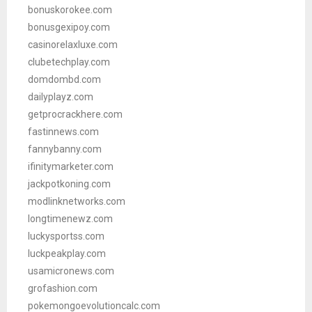
bonuskorokee.com
bonusgexipoy.com
casinorelaxluxe.com
clubetechplay.com
domdombd.com
dailyplayz.com
getprocrackhere.com
fastinnews.com
fannybanny.com
ifinitymarketer.com
jackpotkoning.com
modlinknetworks.com
longtimenewz.com
luckysportss.com
luckpeakplay.com
usamicronews.com
grofashion.com
pokemongoevolutioncalc.com