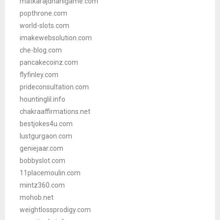
matkarajdhanigame.com
popthrone.com
world-slots.com
imakewebsolution.com
che-blog.com
pancakecoinz.com
flyfinley.com
prideconsultation.com
hountinglil.info
chakraaffirmations.net
bestjokes4u.com
lustgurgaon.com
geniejaar.com
bobbyslot.com
11placemoulin.com
mintz360.com
mohob.net
weightlossprodigy.com