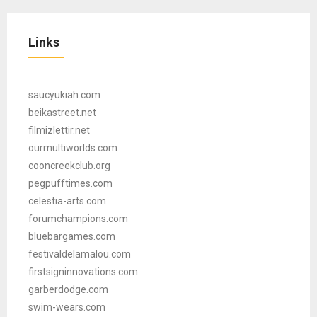
Links
saucyukiah.com
beikastreet.net
filmizlettir.net
ourmultiworlds.com
cooncreekclub.org
pegpufftimes.com
celestia-arts.com
forumchampions.com
bluebargames.com
festivaldelamalou.com
firstsigninnovations.com
garberdodge.com
swim-wears.com