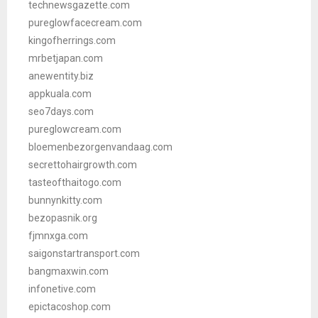
technewsgazette.com
pureglowfacecream.com
kingofherrings.com
mrbetjapan.com
anewentity.biz
appkuala.com
seo7days.com
pureglowcream.com
bloemenbezorgenvandaag.com
secrettohairgrowth.com
tasteofthaitogo.com
bunnynkitty.com
bezopasnik.org
fjmnxga.com
saigonstartransport.com
bangmaxwin.com
infonetive.com
epictacoshop.com