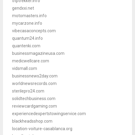
triptrekker.info
gendxxi.net
motomasters.info
mycarzone.info
vibecasaconcepts.com
quantum24.info
quantenki.com
businessmagazineusa.com
medicwellcare.com
vidsmall.com
businessnews2day.com
worldnewsrecords.com
sterilepro24.com
solidtechbusiness.com
reviewcardgaming.com
experiencedexpertstowingservice.com
blackheadsshop.com
location-voiture-casablanca.org