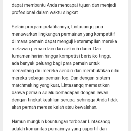
dapat membantu Anda mencapai tujuan dan menjadi
profesional dalam waktu singkat.
Selain program pelatihannya, Lintasanqq juga
menawarkan lingkungan permainan yang kompetitif
di mana pemain dapat menguji keterampilan mereka
melawan pemain lain dari seluruh dunia. Dari
turnamen harian hingga kompetisi berisiko tinggi,
ada banyak peluang bagi para pemain untuk
menantang diri mereka sendiri dan membuktikan nilai
mereka sebagai pemain top. Dan dengan sistem
matchmaking yang kuat, Lintasanqq memastikan
bahwa pemain selalu berhadapan dengan lawan
dengan tingkat keahlian serupa, sehingga Anda tidak
akan pernah merasa kalah atau kewalahan.
Namun mungkin keuntungan terbesar Lintasanqq
adalah komunitas pemainnya yang suportif dan