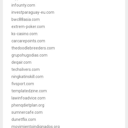
infounty.com
investparaguay-eu.com
bwc88asia.com
extrem-poker.com
ks-casino.com
carcarepoints.com
thedoodlebreeders.com
grupohugodias.com
deqair.com
techsilvers.com
ningkatinskill.com
fivsport.com
templatedzine.com
lawinfoadvice.com
phenqdietplan.org
sumnercafe.com
dunetflix.com
movimientoindignados.org