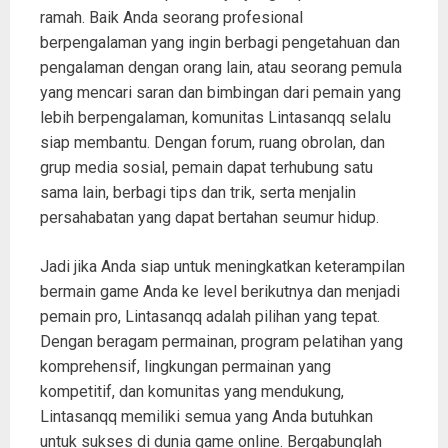
ramah. Baik Anda seorang profesional
berpengalaman yang ingin berbagi pengetahuan dan
pengalaman dengan orang lain, atau seorang pemula
yang mencari saran dan bimbingan dari pemain yang
lebih berpengalaman, komunitas Lintasanqq selalu
siap membantu. Dengan forum, ruang obrolan, dan
grup media sosial, pemain dapat terhubung satu
sama lain, berbagi tips dan trik, serta menjalin
persahabatan yang dapat bertahan seumur hidup.
Jadi jika Anda siap untuk meningkatkan keterampilan
bermain game Anda ke level berikutnya dan menjadi
pemain pro, Lintasanqq adalah pilihan yang tepat.
Dengan beragam permainan, program pelatihan yang
komprehensif, lingkungan permainan yang
kompetitif, dan komunitas yang mendukung,
Lintasanqq memiliki semua yang Anda butuhkan
untuk sukses di dunia game online. Bergabunglah