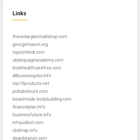
Links
thecedarglenmaltshop.com
georgemason.org
topicinhindi.com
uklanguageacademy.com
lindehealthcarefree.com
allbusinessjobs.info
top10products.net
pickabatours.com
beastmode-bodybuilding.com
financelplan.info
businessfuture.info
infojudibet.com
cbdmap.info
deanbeanxn.com