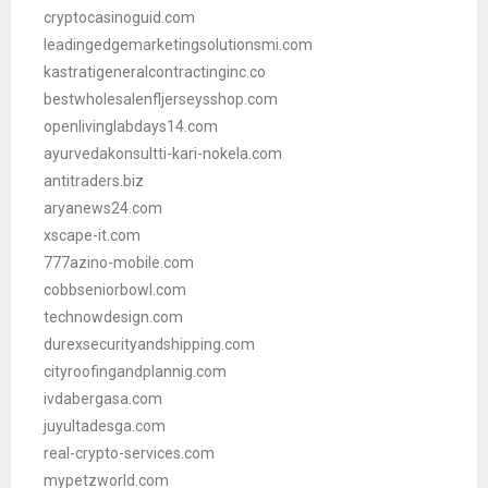
cryptocasinoguid.com
leadingedgemarketingsolutionsmi.com
kastratigeneralcontractinginc.co
bestwholesalenfljerseysshop.com
openlivinglabdays14.com
ayurvedakonsultti-kari-nokela.com
antitraders.biz
aryanews24.com
xscape-it.com
777azino-mobile.com
cobbseniorbowl.com
technowdesign.com
durexsecurityandshipping.com
cityroofingandplannig.com
ivdabergasa.com
juyultadesga.com
real-crypto-services.com
mypetzworld.com