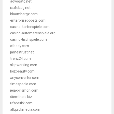
advogato.net
isafebag.net
bloombergz.com
enterpriseboosts.com
casino-kartenspiele.com
casino-automatenspiele.org
casino-tischspiele.com
otbody.com
jamestrust.net
trenz24.com
skipworking.com
loizbeauty.com
anyconverter.com
timespedia.com
jejakkrismon.com
diemthole.biz
ufabetkk.com
allquickmedia.com