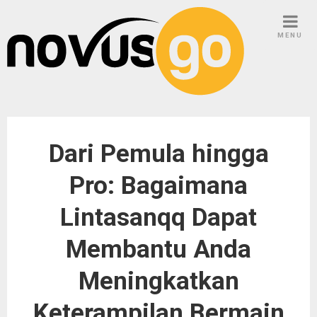
Skip
to
MENU
content
Dari Pemula hingga
Pro: Bagaimana
Lintasanqq Dapat
Membantu Anda
Meningkatkan
Keterampilan Bermain