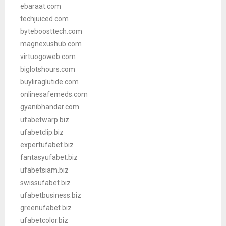
ebaraat.com
techjuiced.com
byteboosttech.com
magnexushub.com
virtuogoweb.com
biglotshours.com
buyliraglutide.com
onlinesafemeds.com
gyanibhandar.com
ufabetwarp.biz
ufabetclip.biz
expertufabet.biz
fantasyufabet.biz
ufabetsiam.biz
swissufabet.biz
ufabetbusiness.biz
greenufabet.biz
ufabetcolor.biz