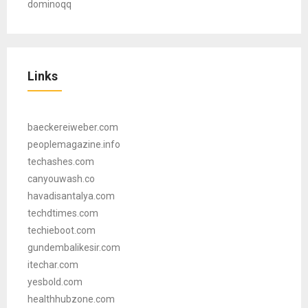
dominoqq
Links
baeckereiweber.com
peoplemagazine.info
techashes.com
canyouwash.co
havadisantalya.com
techdtimes.com
techieboot.com
gundembalikesir.com
itechar.com
yesbold.com
healthhubzone.com