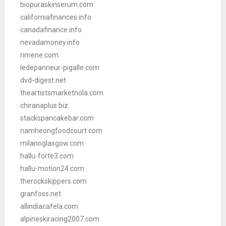
biopuraskinserum.com
californiafinances.info
canadafinance.info
nevadamoney.info
rimene.com
ledepanneur-pigalle.com
dvd-digest.net
theartistsmarketnola.com
chiranaplus.biz
stackspancakebar.com
namheongfoodcourt.com
milanoglasgow.com
hallu-forte3.com
hallu-motion24.com
therockskippers.com
granfoss.net
allindiacafela.com
alpineskiracing2007.com