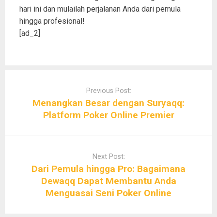
hari ini dan mulailah perjalanan Anda dari pemula
hingga profesional!
[ad_2]
Post
navigation
Previous Post:
Menangkan Besar dengan Suryaqq:
Platform Poker Online Premier
Next Post:
Dari Pemula hingga Pro: Bagaimana
Dewaqq Dapat Membantu Anda
Menguasai Seni Poker Online