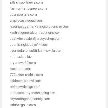
alltransportnews.com
fashiontrandsnews.com
bbcreporters.com
cryptocasinoguid.com
leadingedgemarketingsolutionsmi.com
kastratigeneralcontractinginc.co
bestwholesalenfljerseysshop.com
openlivinglabdays14.com
ayurvedakonsultti-kari-nokela.com
antitraders.biz
aryanews24.com
xscape-it.com
777azino-mobile.com
cobbseniorbowl.com
technowdesign.com
durexsecurityandshipping.com
cityroofingandplannig.com
ivdabergasa.com