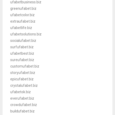
ufabetbusiness.biz
greenufabet.biz
ufabetcolor.biz
extraufabet.biz
ufabetlife.biz
ufabetsolutions.biz
socialufabet.biz
surfufabet.biz
ufabetbest.biz
sureufabet.biz
customufabet.biz
storyufabet.biz
epicufabet.biz
crystalufabet.biz
ufabetok.biz
everufabet.biz
crowdufabet.biz
buildufabet.biz