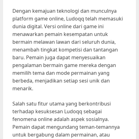
Dengan kemajuan teknologi dan munculnya
platform game online, Ludoqq telah memasuki
dunia digital. Versi online dari game ini
menawarkan pemain kesempatan untuk
bermain melawan lawan dari seluruh dunia,
menambah tingkat kompetisi dan tantangan
baru. Pemain juga dapat menyesuaikan
pengalaman bermain game mereka dengan
memilih tema dan mode permainan yang
berbeda, menjadikan setiap sesi unik dan
menarik.
Salah satu fitur utama yang berkontribusi
terhadap kesuksesan Ludoqq sebagai
fenomena online adalah aspek sosialnya.
Pemain dapat mengundang teman-temannya
untuk bergabung dalam permainan, atau