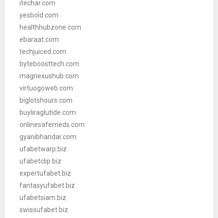
itechar.com
yesbold.com
healthhubzone.com
ebaraat.com
techjuiced.com
byteboosttech.com
magnexushub.com
virtuogoweb.com
biglotshours.com
buyliraglutide.com
onlinesafemeds.com
gyanibhandar.com
ufabetwarp.biz
ufabetclip.biz
expertufabet.biz
fantasyufabet.biz
ufabetsiam.biz
swissufabet.biz