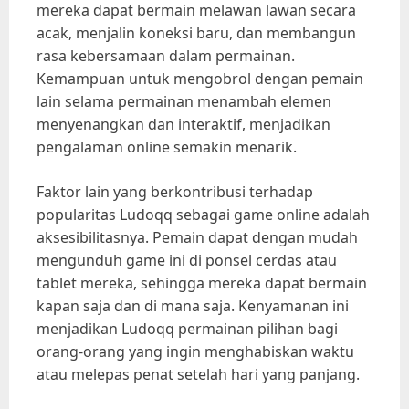
mereka dapat bermain melawan lawan secara
acak, menjalin koneksi baru, dan membangun
rasa kebersamaan dalam permainan.
Kemampuan untuk mengobrol dengan pemain
lain selama permainan menambah elemen
menyenangkan dan interaktif, menjadikan
pengalaman online semakin menarik.
Faktor lain yang berkontribusi terhadap
popularitas Ludoqq sebagai game online adalah
aksesibilitasnya. Pemain dapat dengan mudah
mengunduh game ini di ponsel cerdas atau
tablet mereka, sehingga mereka dapat bermain
kapan saja dan di mana saja. Kenyamanan ini
menjadikan Ludoqq permainan pilihan bagi
orang-orang yang ingin menghabiskan waktu
atau melepas penat setelah hari yang panjang.