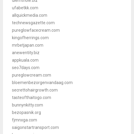
diemthole.biz
ufabetkk.com
allquickmedia.com
technewsgazette.com
pureglowfacecream.com
kingofherrings.com
mrbetjapan.com
anewentity.biz
appkuala.com
seo7days.com
pureglowcream.com
bloemenbezorgenvandaag.com
secrettohairgrowth.com
tasteofthaitogo.com
bunnynkitty.com
bezopasnik.org
fjmnxga.com
saigonstartransport.com