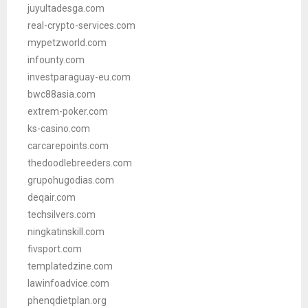
juyultadesga.com
real-crypto-services.com
mypetzworld.com
infounty.com
investparaguay-eu.com
bwc88asia.com
extrem-poker.com
ks-casino.com
carcarepoints.com
thedoodlebreeders.com
grupohugodias.com
deqair.com
techsilvers.com
ningkatinskill.com
fivsport.com
templatedzine.com
lawinfoadvice.com
phenqdietplan.org