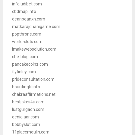
infojudibet.com
cbdmap.info
deanbeanxn.com
matkarajdhanigame.com
popthrone.com
world-slots.com
imakewebsolution.com
che-blog.com
pancakecoinz.com
flyfinley.com
prideconsultation.com
hountinglil.info
chakraaffirmations.net
bestjokes4u.com
lustgurgaon.com
geniejaar.com
bobbyslot.com
11placemoulin.com