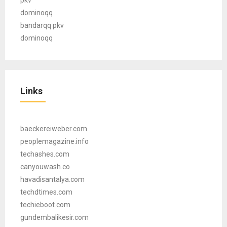
pkv
dominoqq
bandarqq pkv
dominoqq
Links
baeckereiweber.com
peoplemagazine.info
techashes.com
canyouwash.co
havadisantalya.com
techdtimes.com
techieboot.com
gundembalikesir.com