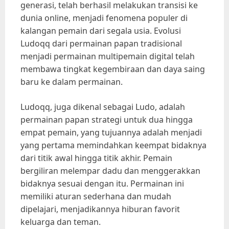
generasi, telah berhasil melakukan transisi ke
dunia online, menjadi fenomena populer di
kalangan pemain dari segala usia. Evolusi
Ludoqq dari permainan papan tradisional
menjadi permainan multipemain digital telah
membawa tingkat kegembiraan dan daya saing
baru ke dalam permainan.
Ludoqq, juga dikenal sebagai Ludo, adalah
permainan papan strategi untuk dua hingga
empat pemain, yang tujuannya adalah menjadi
yang pertama memindahkan keempat bidaknya
dari titik awal hingga titik akhir. Pemain
bergiliran melempar dadu dan menggerakkan
bidaknya sesuai dengan itu. Permainan ini
memiliki aturan sederhana dan mudah
dipelajari, menjadikannya hiburan favorit
keluarga dan teman.