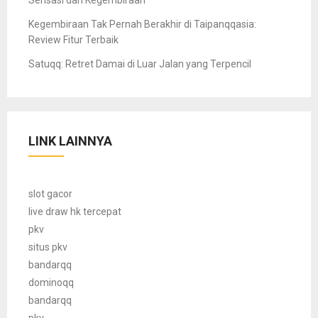
Sensasi dan Kegembiraan
Kegembiraan Tak Pernah Berakhir di Taipanqqasia:
Review Fitur Terbaik
Satuqq: Retret Damai di Luar Jalan yang Terpencil
LINK LAINNYA
slot gacor
live draw hk tercepat
pkv
situs pkv
bandarqq
dominoqq
bandarqq