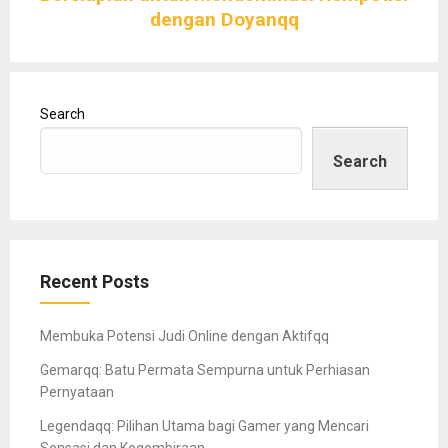
dengan Doyanqq
Search
Search
Recent Posts
Membuka Potensi Judi Online dengan Aktifqq
Gemarqq: Batu Permata Sempurna untuk Perhiasan
Pernyataan
Legendaqq: Pilihan Utama bagi Gamer yang Mencari