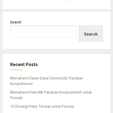
Search
Search
Recent Posts
Memahami Dasar-Dasar DominoQQ: Panduan
Komprehensif
Memahami Poker88: Panduan Komprehensif untuk
Pemula
10 Strategi Poker Teratas untuk Pemula