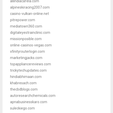
allindiacafela.com
alpineskiracing2007.com
casino-vulkan-online.net
pitrepower.com
mediatown360.com
digitaleyestrainclinic.com
missionposible.com
online-casinos-vegas.com
xfinityrouterlogin.com
marketingjacks.com
topappliancereviews.com
trickytechupdates.com
hindiabhimaan.com
khabresach.com
thecbdblogs.com
autoresearchchemicals.com
apnabusinesskaro.com
suleckiego.com