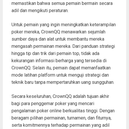
memastikan bahwa semua pemain bermain secara
adil dan mengikuti peraturan.
Untuk pemain yang ingin meningkatkan keterampilan
poker mereka, CrownQQ menawarkan sejumlah
sumber daya dan alat untuk membantu mereka
mengasah permainan mereka. Dari panduan strategi
hingga tip dan trik dari pemain top, tidak ada
kekurangan informasi berharga yang tersedia di
CrownQQ. Selain itu, pemain dapat memanfaatkan
mode latihan platform untuk menguji strategi dan
teknik baru tanpa mempertaruhkan uang sungguhan.
Secara keseluruhan, CrownQQ adalah tujuan akhir
bagi para penggemar poker yang mencari
pengalaman poker online berkualitas tinggi. Dengan
beragam pilihan permainan, turnamen, dan fiturnya,
serta komitmennya terhadap permainan yang adil