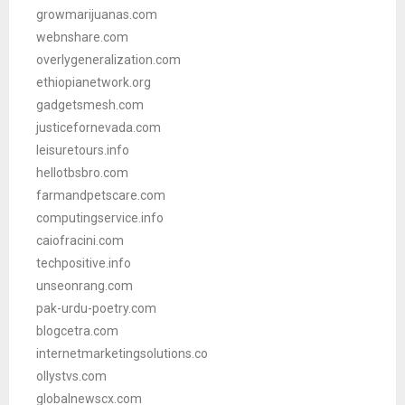
growmarijuanas.com
webnshare.com
overlygeneralization.com
ethiopianetwork.org
gadgetsmesh.com
justicefornevada.com
leisuretours.info
hellotbsbro.com
farmandpetscare.com
computingservice.info
caiofracini.com
techpositive.info
unseonrang.com
pak-urdu-poetry.com
blogcetra.com
internetmarketingsolutions.co
ollystvs.com
globalnewscx.com