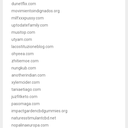
dunetflix.com
movimientoindignados.org
milfxxxpussy.com
uptodatefamily.com
musitop.com
utyam.com
lacostituzioneblog.com
ohyeea.com
zhitiemoe.com
nungkub.com
anotherindian.com
xylemcider.com
taniaetiago.com
juzfitketo.com
pasomaga.com
impactgardencbdgummies.org
naturesstimulantcbd.net
nopalinaeuropa.com