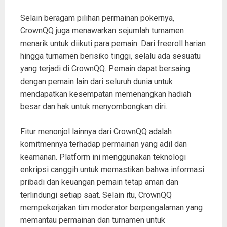
Selain beragam pilihan permainan pokernya,
CrownQQ juga menawarkan sejumlah turnamen
menarik untuk diikuti para pemain. Dari freeroll harian
hingga turnamen berisiko tinggi, selalu ada sesuatu
yang terjadi di CrownQQ. Pemain dapat bersaing
dengan pemain lain dari seluruh dunia untuk
mendapatkan kesempatan memenangkan hadiah
besar dan hak untuk menyombongkan diri.
Fitur menonjol lainnya dari CrownQQ adalah
komitmennya terhadap permainan yang adil dan
keamanan. Platform ini menggunakan teknologi
enkripsi canggih untuk memastikan bahwa informasi
pribadi dan keuangan pemain tetap aman dan
terlindungi setiap saat. Selain itu, CrownQQ
mempekerjakan tim moderator berpengalaman yang
memantau permainan dan turnamen untuk