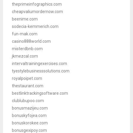
theprimeinfographics.com
cheapvaliumordernow.com
beenime.com
sodecia-kemmerich.com
fun-mak.com
casino888world.com
misterdbnb.com
jkmezcal.com
intervaltrainingexercises.com
tyestylebusinesssolutions.com
royalpoipet.com
thestaurant.com
bestlinktrackingsoftware.com
clublubupoo.com
bonusmazijeu.com
bonuskyfojea.com
bonuskorokee.com
bonusgexipoy.com