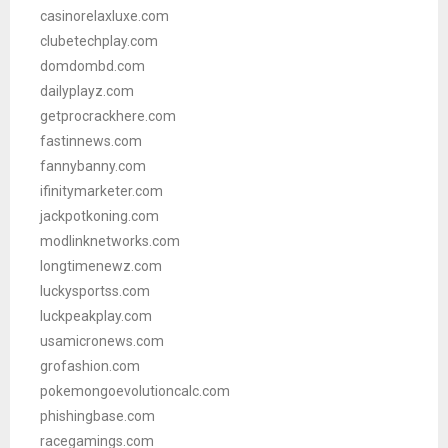
casinorelaxluxe.com
clubetechplay.com
domdombd.com
dailyplayz.com
getprocrackhere.com
fastinnews.com
fannybanny.com
ifinitymarketer.com
jackpotkoning.com
modlinknetworks.com
longtimenewz.com
luckysportss.com
luckpeakplay.com
usamicronews.com
grofashion.com
pokemongoevolutioncalc.com
phishingbase.com
racegamings.com