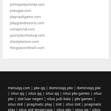
primejackpotstay.com
pokugaa.com
playvaultgame.com
playgrandresorts.com
romsportal.com
sportsdocfestival.com
shestylestore.com
thingsiwontfinish.com
menuqq.com
|
pkv qq
|
dominoqq pkv
|
dominoqq pkv
|
situs qq
|
situs qq
|
situs qq
|
situs pkv games
|
situs
pkv
|
slot luar negeri
|
situs judi bola
|
pkv games
|
situs slot
|
pragmatic play
|
slot
|
situs slot
|
pragmatic
play
|
situs slot terpercaya
|
situs pkv
|
situs qq
|
situs