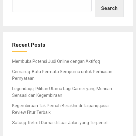
Search
Recent Posts
Membuka Potensi Judi Online dengan Aktifqq
Gemarqq: Batu Permata Sempurna untuk Perhiasan
Pernyataan
Legendaqq: Pilihan Utama bagi Gamer yang Mencari
Sensasi dan Kegembiraan
Kegembiraan Tak Pernah Berakhir di Taipanqqasia:
Review Fitur Terbaik
Satuqq: Retret Damai di Luar Jalan yang Terpencil