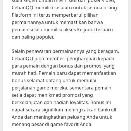
suka kegembiraan mesin slot dan poker video,
CebanQQ memiliki sesuatu untuk semua orang.
Platform ini terus memperbarui pilihan
permainannya untuk memastikan bahwa
pemain selalu memiliki akses ke judul terbaru
dan paling populer.
Selain penawaran permainannya yang beragam,
CebanQQ juga memberi penghargaan kepada
para pemain dengan bonus dan promosi yang
murah hati. Pemain baru dapat memanfaatkan
bonus selamat datang untuk memulai
perjalanan game mereka, sementara pemain
setia dapat menikmati promosi yang
berkelanjutan dan hadiah loyalitas. Bonus ini
dapat secara signifikan meningkatkan bankroll
Anda dan meningkatkan peluang Anda untuk
menang besar di game favorit Anda.