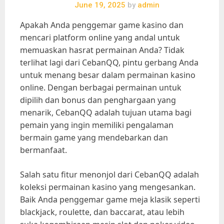
June 19, 2025
by
admin
Apakah Anda penggemar game kasino dan
mencari platform online yang andal untuk
memuaskan hasrat permainan Anda? Tidak
terlihat lagi dari CebanQQ, pintu gerbang Anda
untuk menang besar dalam permainan kasino
online. Dengan berbagai permainan untuk
dipilih dan bonus dan penghargaan yang
menarik, CebanQQ adalah tujuan utama bagi
pemain yang ingin memiliki pengalaman
bermain game yang mendebarkan dan
bermanfaat.
Salah satu fitur menonjol dari CebanQQ adalah
koleksi permainan kasino yang mengesankan.
Baik Anda penggemar game meja klasik seperti
blackjack, roulette, dan baccarat, atau lebih