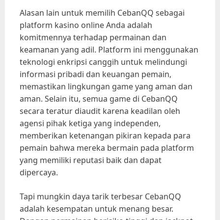
Alasan lain untuk memilih CebanQQ sebagai
platform kasino online Anda adalah
komitmennya terhadap permainan dan
keamanan yang adil. Platform ini menggunakan
teknologi enkripsi canggih untuk melindungi
informasi pribadi dan keuangan pemain,
memastikan lingkungan game yang aman dan
aman. Selain itu, semua game di CebanQQ
secara teratur diaudit karena keadilan oleh
agensi pihak ketiga yang independen,
memberikan ketenangan pikiran kepada para
pemain bahwa mereka bermain pada platform
yang memiliki reputasi baik dan dapat
dipercaya.
Tapi mungkin daya tarik terbesar CebanQQ
adalah kesempatan untuk menang besar.