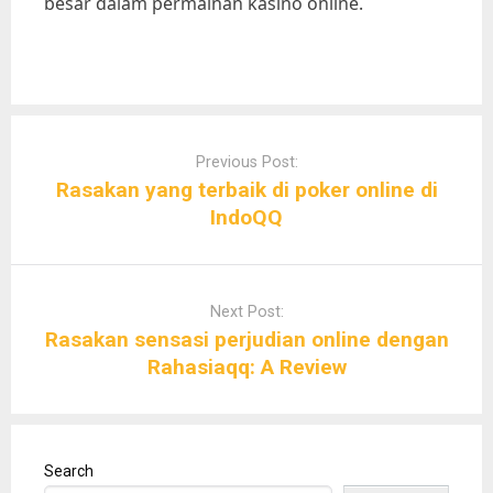
besar dalam permainan kasino online.
Post
navigation
Previous Post:
Rasakan yang terbaik di poker online di
IndoQQ
Next Post:
Rasakan sensasi perjudian online dengan
Rahasiaqq: A Review
Search