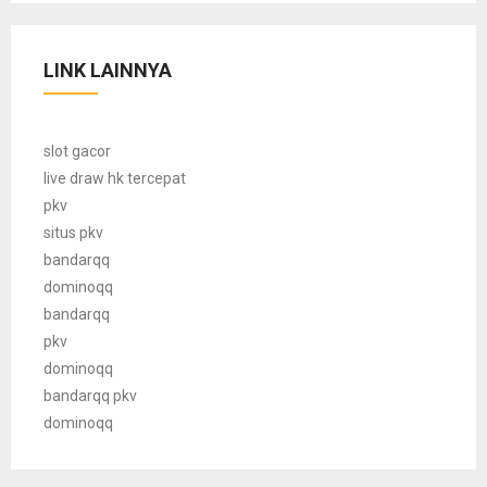
LINK LAINNYA
slot gacor
live draw hk tercepat
pkv
situs pkv
bandarqq
dominoqq
bandarqq
pkv
dominoqq
bandarqq pkv
dominoqq