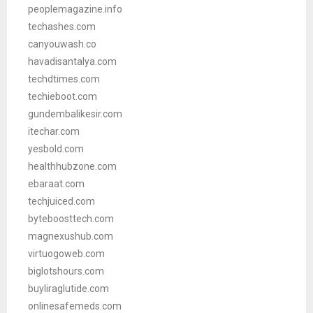
peoplemagazine.info
techashes.com
canyouwash.co
havadisantalya.com
techdtimes.com
techieboot.com
gundembalikesir.com
itechar.com
yesbold.com
healthhubzone.com
ebaraat.com
techjuiced.com
byteboosttech.com
magnexushub.com
virtuogoweb.com
biglotshours.com
buyliraglutide.com
onlinesafemeds.com