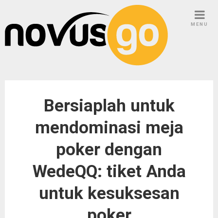
Skip
to
MENU
content
Bersiaplah untuk
mendominasi meja
poker dengan
WedeQQ: tiket Anda
untuk kesuksesan
poker