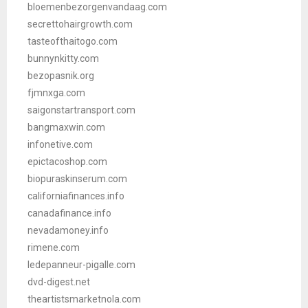
bloemenbezorgenvandaag.com
secrettohairgrowth.com
tasteofthaitogo.com
bunnynkitty.com
bezopasnik.org
fjmnxga.com
saigonstartransport.com
bangmaxwin.com
infonetive.com
epictacoshop.com
biopuraskinserum.com
californiafinances.info
canadafinance.info
nevadamoney.info
rimene.com
ledepanneur-pigalle.com
dvd-digest.net
theartistsmarketnola.com