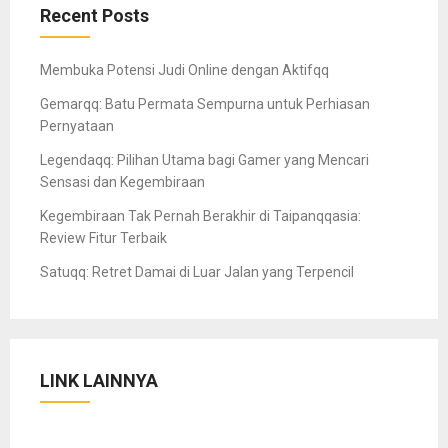
Recent Posts
Membuka Potensi Judi Online dengan Aktifqq
Gemarqq: Batu Permata Sempurna untuk Perhiasan
Pernyataan
Legendaqq: Pilihan Utama bagi Gamer yang Mencari
Sensasi dan Kegembiraan
Kegembiraan Tak Pernah Berakhir di Taipanqqasia:
Review Fitur Terbaik
Satuqq: Retret Damai di Luar Jalan yang Terpencil
LINK LAINNYA