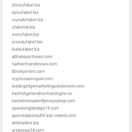
storyufabet.biz
epicufabet.biz
crystalufabet.biz
ufabetok.biz
everufabet.biz
crowdufabet.biz
buildufabet.biz
alltransportnews.com
fashiontrandsnews.com
bbcreporters.com
cryptocasinoguid.com
leadingedgemarketingsolutionsmi.com
kastratigeneralcontractinginc.co
bestwholesalenfljerseysshop.com
openlivinglabdays14.com
ayurvedakonsultti-kari-nokela.com
antitraders.biz
aryanews24.com