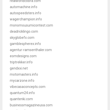
realworldcobra.com
automachine.info
autospeedsters.info
wagerchampion.info
monomousumicontest.com
deadricklingo.com
skyglobefx.com
gamblespherex.info
agentur-ramsenthaler.com
eomdesigns.com
triptrekker.info
gendxxi.net
motomasters.info
mycarzone.info
vibecasaconcepts.com
quantum24.info
quantenki.com
businessmagazineusa.com