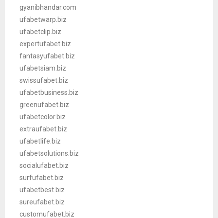
gyanibhandar.com
ufabetwarp.biz
ufabetclip.biz
expertufabet.biz
fantasyufabet.biz
ufabetsiam.biz
swissufabet.biz
ufabetbusiness.biz
greenufabet.biz
ufabetcolor.biz
extraufabet.biz
ufabetlife.biz
ufabetsolutions.biz
socialufabet.biz
surfufabet.biz
ufabetbest.biz
sureufabet.biz
customufabet.biz