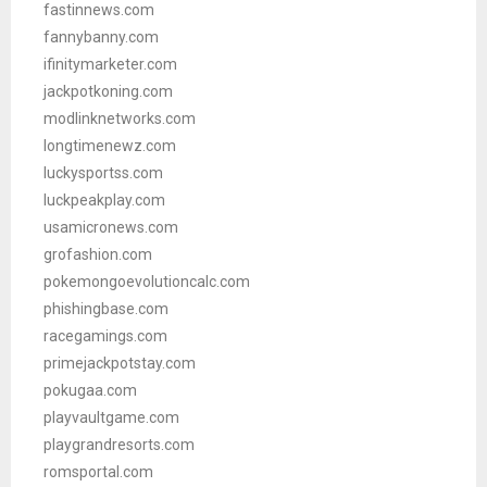
fastinnews.com
fannybanny.com
ifinitymarketer.com
jackpotkoning.com
modlinknetworks.com
longtimenewz.com
luckysportss.com
luckpeakplay.com
usamicronews.com
grofashion.com
pokemongoevolutioncalc.com
phishingbase.com
racegamings.com
primejackpotstay.com
pokugaa.com
playvaultgame.com
playgrandresorts.com
romsportal.com