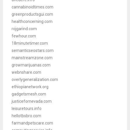
cannabinoidtimes.com
greenproductsgui.com
healthconcerning.com
rojgarind.com
fewhour.com
18minutetimer.com
semanticseostars.com
mainstreamzone.com
growmarijuanas.com
webnshare.com
overlygeneralization.com
ethiopianetwork.org
gadgetsmesh.com
justicefornevada.com
leisuretours.info
hellotbsbro.com
farmandpetscare.com