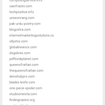
computingservice.info
caiofracini.com
techpositive.info
unseonrang.com
pak-urdu-poetry.com
blogcetra.com
internetmarketingsolutions.co
ollystvs.com
globalnewscx.com
dogslives.com
pdfbookplanet.com
queenofrattan.com
thequeenofrattan.com
denohubpro.com
blades-knife.com
one-piece-spoiler.com
studiooneiota.com
findingcasino.org