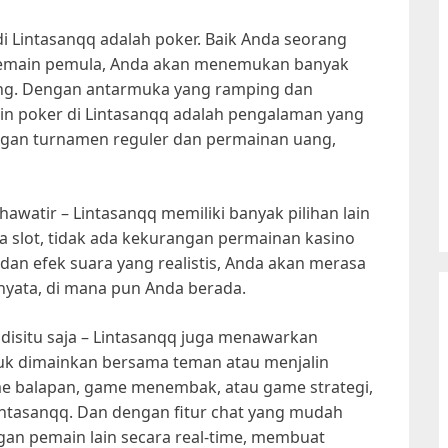
di Lintasanqq adalah poker. Baik Anda seorang
pemain pemula, Anda akan menemukan banyak
tang. Dengan antarmuka yang ramping dan
in poker di Lintasanqq adalah pengalaman yang
ngan turnamen reguler dan permainan uang,
awatir – Lintasanqq memiliki banyak pilihan lain
ngga slot, tidak ada kekurangan permainan kasino
an efek suara yang realistis, Anda akan merasa
nyata, di mana pun Anda berada.
disitu saja – Lintasanqq juga menawarkan
uk dimainkan bersama teman atau menjalin
e balapan, game menembak, atau game strategi,
intasanqq. Dan dengan fitur chat yang mudah
an pemain lain secara real-time, membuat