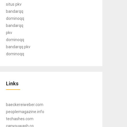
situs pkv
bandarqq
dominoqq
bandarqq
pkv
dominoqq
bandarqq pkv
dominoqq
Links
baeckereiweber.com
peoplemagazine.info
techashes.com
canyouwash.co