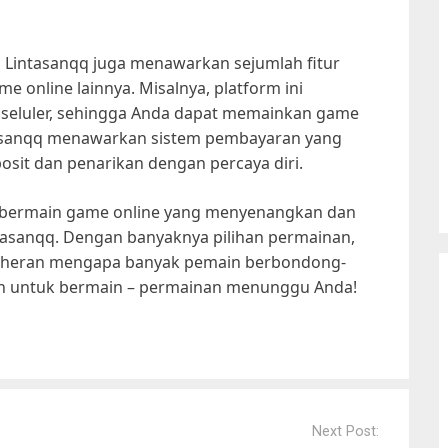
, Lintasanqq juga menawarkan sejumlah fitur
online lainnya. Misalnya, platform ini
seluler, sehingga Anda dapat memainkan game
intasanqq menawarkan sistem pembayaran yang
sit dan penarikan dengan percaya diri.
n bermain game online yang menyenangkan dan
asanqq. Dengan banyaknya pilihan permainan,
 tidak heran mengapa banyak pemain berbondong-
lah untuk bermain – permainan menunggu Anda!
Next Post: