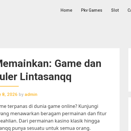
Home
Pkv Games
Slot
C
 Memainkan: Game dan
uler Lintasanqq
 8, 2026
by
admin
e terpanas di dunia game online? Kunjungi
r yang menawarkan beragam permainan dan fitur
keahlian. Dari permainan kasino klasik hingga
sanqq punya sesuatu untuk semua orang.