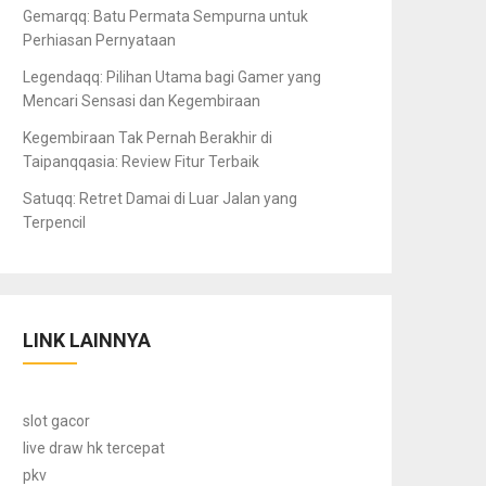
Gemarqq: Batu Permata Sempurna untuk
Perhiasan Pernyataan
Legendaqq: Pilihan Utama bagi Gamer yang
Mencari Sensasi dan Kegembiraan
Kegembiraan Tak Pernah Berakhir di
Taipanqqasia: Review Fitur Terbaik
Satuqq: Retret Damai di Luar Jalan yang
Terpencil
LINK LAINNYA
slot gacor
live draw hk tercepat
pkv