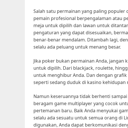
Salah satu permainan yang paling populer 
pemain profesional berpengalaman atau 
meja untuk dipilih dan lawan untuk ditan
pengaturan yang dapat disesuaikan, berma
benar-benar mendalam. Ditambah lagi, de
selalu ada peluang untuk menang besar.
Jika poker bukan permainan Anda, jangan kh
untuk dipilih. Dari blackjack, roulette, hi
untuk menghibur Anda. Dan dengan grafik d
seperti sedang duduk di kasino kehidupan 
Namun keseruannya tidak berhenti sampai 
beragam game multiplayer yang cocok unt
pertemanan baru. Baik Anda menyukai gam
selalu ada sesuatu untuk semua orang di L
digunakan, Anda dapat berkomunikasi deng