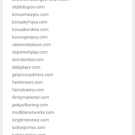
clublubupoo.com
bonusmazijeu.com
bonuskyfojea.com
bonuskorokee.com
bonusgexipoy.com
casinorelaxluxe.com
clubetechplay.com
domdombd.com
dailyplayz.com
getprocrackhere.com
fastinnews.com
fannybanny.com
ifinitymarketer.com
jackpotkoning.com
modlinknetworks.com
longtimenewz.com
luckysportss.com