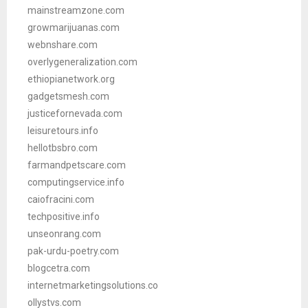
mainstreamzone.com
growmarijuanas.com
webnshare.com
overlygeneralization.com
ethiopianetwork.org
gadgetsmesh.com
justicefornevada.com
leisuretours.info
hellotbsbro.com
farmandpetscare.com
computingservice.info
caiofracini.com
techpositive.info
unseonrang.com
pak-urdu-poetry.com
blogcetra.com
internetmarketingsolutions.co
ollystvs.com