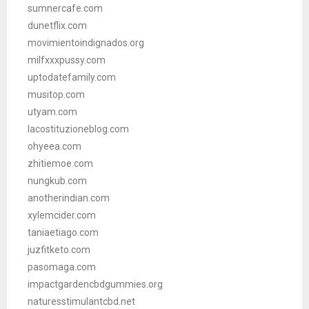
sumnercafe.com
dunetflix.com
movimientoindignados.org
milfxxxpussy.com
uptodatefamily.com
musitop.com
utyam.com
lacostituzioneblog.com
ohyeea.com
zhitiemoe.com
nungkub.com
anotherindian.com
xylemcider.com
taniaetiago.com
juzfitketo.com
pasomaga.com
impactgardencbdgummies.org
naturesstimulantcbd.net