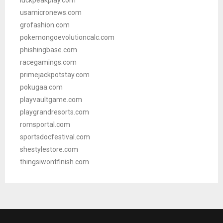
luckpeakplay.com
usamicronews.com
grofashion.com
pokemongoevolutioncalc.com
phishingbase.com
racegamings.com
primejackpotstay.com
pokugaa.com
playvaultgame.com
playgrandresorts.com
romsportal.com
sportsdocfestival.com
shestylestore.com
thingsiwontfinish.com