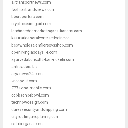
alltransportnews.com
fashiontrandsnews.com
bbcreporters.com
cryptocasinoguid.com
leadingedgemarketingsolutionsmi.com
kastratigeneralcontractinginc.co
bestwholesalenfljerseysshop.com
openlivinglabdays14.com
ayurvedakonsultti-kari-nokela.com
antitraders.biz
aryanews24.com
xscape-it.com
777azino-mobile.com
cobbseniorbowl.com
technowdesign.com
durexsecurityandshipping.com
cityroofingandplannig.com
ivdabergasa.com