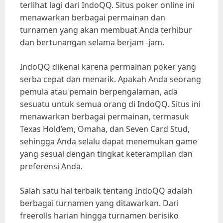
terlihat lagi dari IndoQQ. Situs poker online ini
menawarkan berbagai permainan dan
turnamen yang akan membuat Anda terhibur
dan bertunangan selama berjam -jam.
IndoQQ dikenal karena permainan poker yang
serba cepat dan menarik. Apakah Anda seorang
pemula atau pemain berpengalaman, ada
sesuatu untuk semua orang di IndoQQ. Situs ini
menawarkan berbagai permainan, termasuk
Texas Hold’em, Omaha, dan Seven Card Stud,
sehingga Anda selalu dapat menemukan game
yang sesuai dengan tingkat keterampilan dan
preferensi Anda.
Salah satu hal terbaik tentang IndoQQ adalah
berbagai turnamen yang ditawarkan. Dari
freerolls harian hingga turnamen berisiko