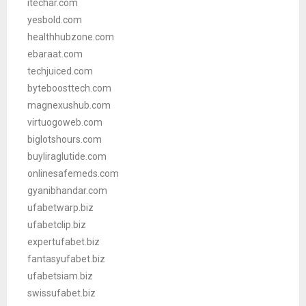
itechar.com
yesbold.com
healthhubzone.com
ebaraat.com
techjuiced.com
byteboosttech.com
magnexushub.com
virtuogoweb.com
biglotshours.com
buyliraglutide.com
onlinesafemeds.com
gyanibhandar.com
ufabetwarp.biz
ufabetclip.biz
expertufabet.biz
fantasyufabet.biz
ufabetsiam.biz
swissufabet.biz