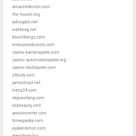
amarinhillcrest.com
the-tourist.org
advogato.net
isafebag.net
bloombergz.com
enterpriseboosts.com
casino-kartenspiele.com
casino-automatenspiele.org
casino-tischspiele.com
otbody.com
jamestrust.net
trenz24.com
skipworking.com
loizbeauty.com
anyconverter.com
timespedia.com
jejakkrismon.com
diemthole.biz