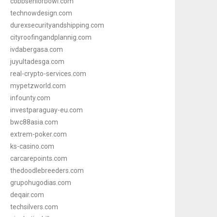
cobbseniorbowl.com
technowdesign.com
durexsecurityandshipping.com
cityroofingandplannig.com
ivdabergasa.com
juyultadesga.com
real-crypto-services.com
mypetzworld.com
infounty.com
investparaguay-eu.com
bwc88asia.com
extrem-poker.com
ks-casino.com
carcarepoints.com
thedoodlebreeders.com
grupohugodias.com
deqair.com
techsilvers.com