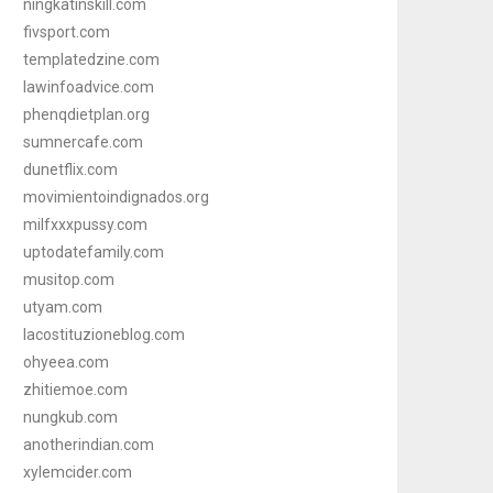
ningkatinskill.com
fivsport.com
templatedzine.com
lawinfoadvice.com
phenqdietplan.org
sumnercafe.com
dunetflix.com
movimientoindignados.org
milfxxxpussy.com
uptodatefamily.com
musitop.com
utyam.com
lacostituzioneblog.com
ohyeea.com
zhitiemoe.com
nungkub.com
anotherindian.com
xylemcider.com