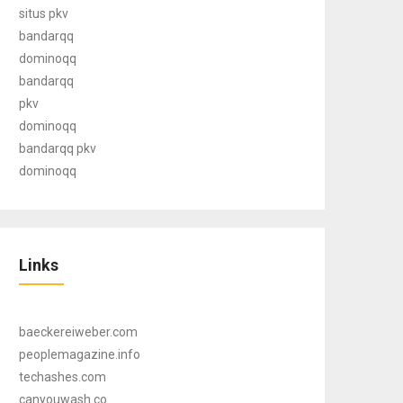
situs pkv
bandarqq
dominoqq
bandarqq
pkv
dominoqq
bandarqq pkv
dominoqq
Links
baeckereiweber.com
peoplemagazine.info
techashes.com
canyouwash.co