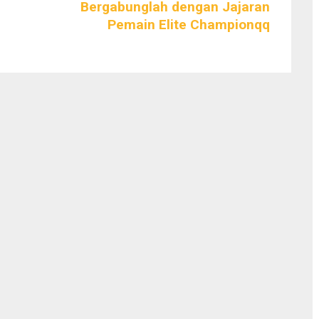
Bergabunglah dengan Jajaran
Pemain Elite Championqq