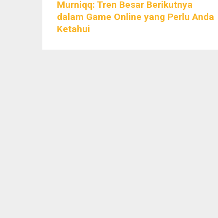
Murniqq: Tren Besar Berikutnya
dalam Game Online yang Perlu Anda
Ketahui