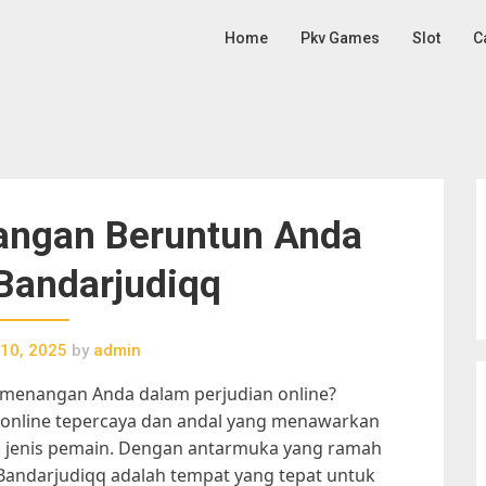
Home
Pkv Games
Slot
C
ngan Beruntun Anda
Bandarjudiqq
10, 2025
by
admin
emenangan Anda dalam perjudian online?
n online tepercaya dan andal yang menawarkan
 jenis pemain. Dengan antarmuka yang ramah
andarjudiqq adalah tempat yang tepat untuk