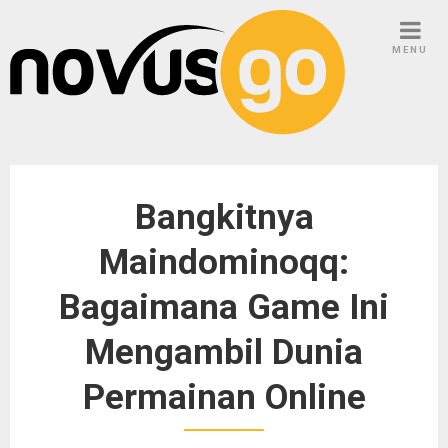
Skip
to
MENU
content
Bangkitnya
Maindominoqq:
Bagaimana Game Ini
Mengambil Dunia
Permainan Online