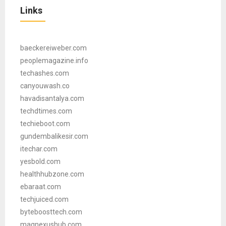
Links
baeckereiweber.com
peoplemagazine.info
techashes.com
canyouwash.co
havadisantalya.com
techdtimes.com
techieboot.com
gundembalikesir.com
itechar.com
yesbold.com
healthhubzone.com
ebaraat.com
techjuiced.com
byteboosttech.com
magnexushub.com