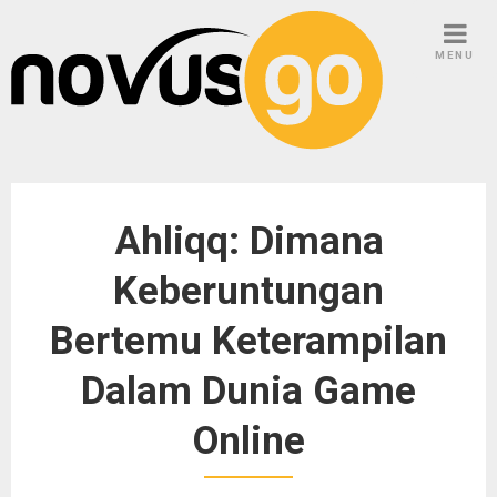
Skip
to
MENU
content
Ahliqq: Dimana
Keberuntungan
Bertemu Keterampilan
Dalam Dunia Game
Online