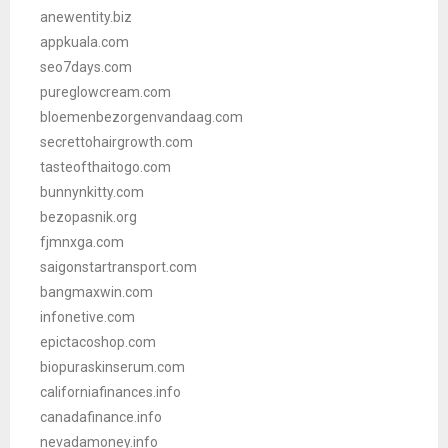
anewentity.biz
appkuala.com
seo7days.com
pureglowcream.com
bloemenbezorgenvandaag.com
secrettohairgrowth.com
tasteofthaitogo.com
bunnynkitty.com
bezopasnik.org
fjmnxga.com
saigonstartransport.com
bangmaxwin.com
infonetive.com
epictacoshop.com
biopuraskinserum.com
californiafinances.info
canadafinance.info
nevadamoney.info