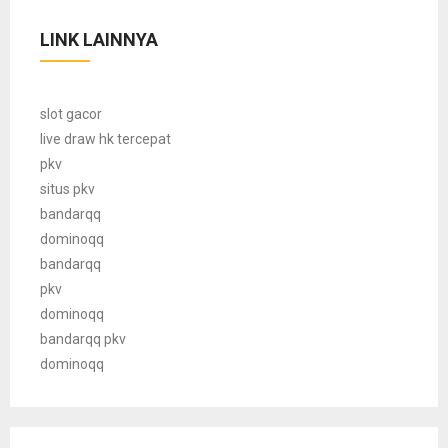
LINK LAINNYA
slot gacor
live draw hk tercepat
pkv
situs pkv
bandarqq
dominoqq
bandarqq
pkv
dominoqq
bandarqq pkv
dominoqq