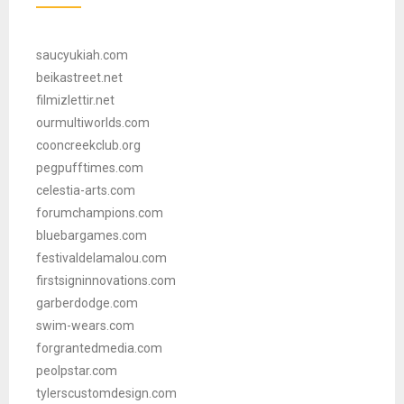
saucyukiah.com
beikastreet.net
filmizlettir.net
ourmultiworlds.com
cooncreekclub.org
pegpufftimes.com
celestia-arts.com
forumchampions.com
bluebargames.com
festivaldelamalou.com
firstsigninnovations.com
garberdodge.com
swim-wears.com
forgrantedmedia.com
peolpstar.com
tylerscustomdesign.com