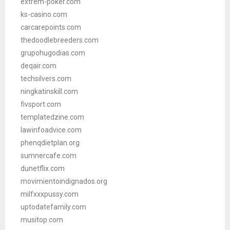
extrem-poker.com
ks-casino.com
carcarepoints.com
thedoodlebreeders.com
grupohugodias.com
deqair.com
techsilvers.com
ningkatinskill.com
fivsport.com
templatedzine.com
lawinfoadvice.com
phenqdietplan.org
sumnercafe.com
dunetflix.com
movimientoindignados.org
milfxxxpussy.com
uptodatefamily.com
musitop.com