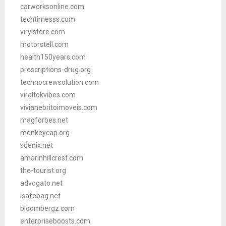
carworksonline.com
techtimesss.com
virylstore.com
motorstell.com
health150years.com
prescriptions-drug.org
technocrewsolution.com
viraltokvibes.com
vivianebritoimoveis.com
magforbes.net
monkeycap.org
sdenix.net
amarinhillcrest.com
the-tourist.org
advogato.net
isafebag.net
bloombergz.com
enterpriseboosts.com