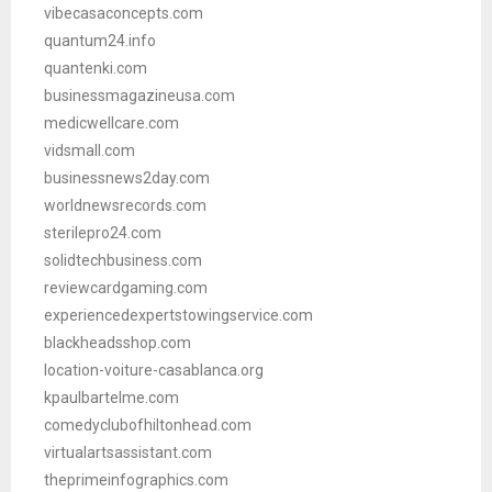
vibecasaconcepts.com
quantum24.info
quantenki.com
businessmagazineusa.com
medicwellcare.com
vidsmall.com
businessnews2day.com
worldnewsrecords.com
sterilepro24.com
solidtechbusiness.com
reviewcardgaming.com
experiencedexpertstowingservice.com
blackheadsshop.com
location-voiture-casablanca.org
kpaulbartelme.com
comedyclubofhiltonhead.com
virtualartsassistant.com
theprimeinfographics.com