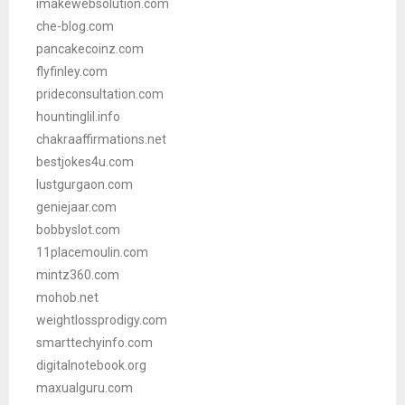
imakewebsolution.com
che-blog.com
pancakecoinz.com
flyfinley.com
prideconsultation.com
hountinglil.info
chakraaffirmations.net
bestjokes4u.com
lustgurgaon.com
geniejaar.com
bobbyslot.com
11placemoulin.com
mintz360.com
mohob.net
weightlossprodigy.com
smarttechyinfo.com
digitalnotebook.org
maxualguru.com