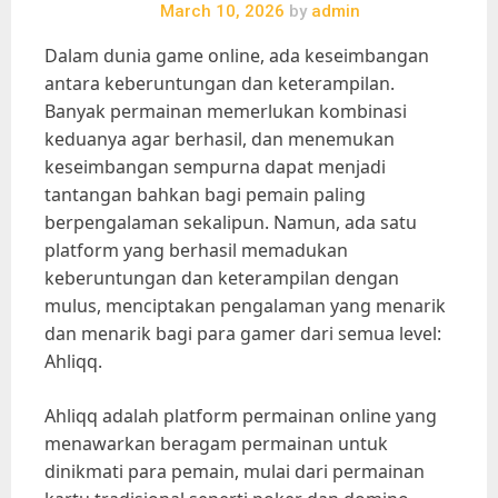
March 10, 2026
by
admin
Dalam dunia game online, ada keseimbangan
antara keberuntungan dan keterampilan.
Banyak permainan memerlukan kombinasi
keduanya agar berhasil, dan menemukan
keseimbangan sempurna dapat menjadi
tantangan bahkan bagi pemain paling
berpengalaman sekalipun. Namun, ada satu
platform yang berhasil memadukan
keberuntungan dan keterampilan dengan
mulus, menciptakan pengalaman yang menarik
dan menarik bagi para gamer dari semua level:
Ahliqq.
Ahliqq adalah platform permainan online yang
menawarkan beragam permainan untuk
dinikmati para pemain, mulai dari permainan