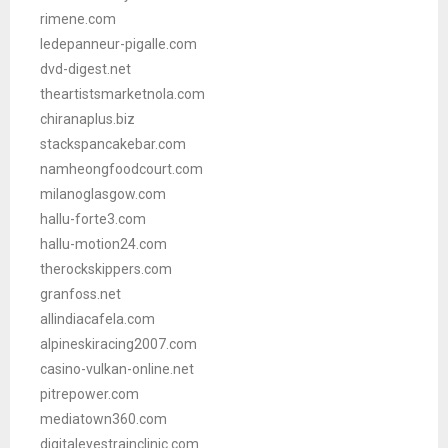
rimene.com
ledepanneur-pigalle.com
dvd-digest.net
theartistsmarketnola.com
chiranaplus.biz
stackspancakebar.com
namheongfoodcourt.com
milanoglasgow.com
hallu-forte3.com
hallu-motion24.com
therockskippers.com
granfoss.net
allindiacafela.com
alpineskiracing2007.com
casino-vulkan-online.net
pitrepower.com
mediatown360.com
digitaleyestrainclinic.com