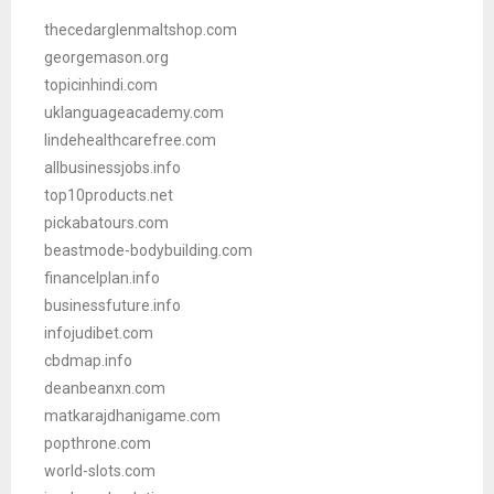
thecedarglenmaltshop.com
georgemason.org
topicinhindi.com
uklanguageacademy.com
lindehealthcarefree.com
allbusinessjobs.info
top10products.net
pickabatours.com
beastmode-bodybuilding.com
financelplan.info
businessfuture.info
infojudibet.com
cbdmap.info
deanbeanxn.com
matkarajdhanigame.com
popthrone.com
world-slots.com